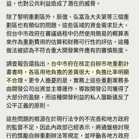
益，也對公共利益造成了潛在的威脅。
除了黎明重劃區外，辰億、弘富及大夫第等三個
重
劃
區也有類似的問題。這些區域的資金需求巨大，
但台中市政府在審議過程中仍然使用簡易的概算表
來作為
重劃
費用的估算和財務可行性的評估，這種
做法被認為不符合重大開發案件應有的審慎態度。
調查報告還指出，
台中市府在核定自辦市地
重劃
計
畫書時，各區用地負擔的差異很大，負擔比率明顯
不合理
。更令人擔憂的是，實務上這些
重劃
業務多
由開發公司出資並主導運作，導致開發公司獲得了
大部分的盈餘，而這種開發利益的私人壟斷違反了
公平正義的原則。
這些問題的根源在於現行法令的不完善和地方政府
的監督不足，因此內政部已經表示，將通盤檢討現
行的獎勵自辦
重劃
辦法等規定，並呼籲各地方政府