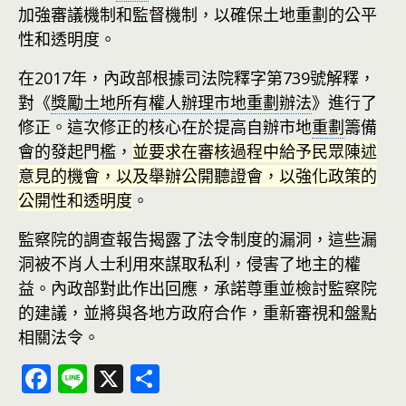
加強審議機制和監督機制，以確保土地重劃的公平
性和透明度。
在2017年，內政部根據司法院釋字第739號解釋，
對《
獎勵土地所有權人辦理市地重劃辦法
》進行了
修正。這次修正的核心在於提高自辦市地
重劃
籌備
會的發起門檻，
並要求在審核過程中給予民眾陳述
意見的機會，以及舉辦公開聽證會，以強化政策的
公開性和透明度
。
監察院的調查報告揭露了法令制度的漏洞，這些漏
洞被不肖人士利用來謀取私利，侵害了地主的權
益。內政部對此作出回應，承諾尊重並檢討監察院
的建議，並將與各地方政府合作，重新審視和盤點
相關法令。
F
Li
X
分