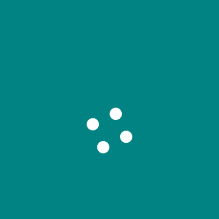
擴大受害族群。
購屋門檻飆升。
貸風氣盛行，交易變形。
購宅不再親民。
明度降低。
危機。
例出現。
裁店轉業潮成真。
該被尊重
應針對「已購未貸」者提供緩衝過渡機制，並重新定義
而不是一刀切斷剛性需求。
限貸風暴若不適時鬆綁，恐將造成系統性風險。此刻的
機。