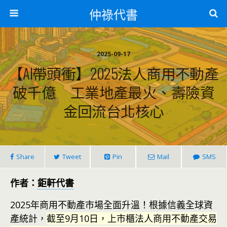
仲祿代書
2025-09-17
【AI帶頭衝】2025法人商用不動產
破千億 工業地產最火、壽險資
金回流台北核心
Share
Tweet
Pin
Mail
SMS
作者：
鉅軒代書
2025年商用不動產市場全面升溫！根據信義全球資
產統計，
截至9月10日，上市櫃法人商用不動產交易