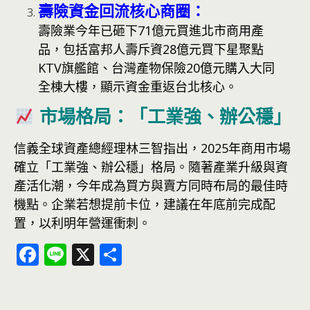
壽險資金回流核心商圈：
壽險業今年已砸下71億元買進北市商用產
品，包括富邦人壽斥資28億元買下星聚點
KTV旗艦館、台灣產物保險20億元購入大同
全棟大樓，顯示資金重返台北核心。
市場格局：「工業強、辦公穩」
信義全球資產總經理林三智指出，2025年商用市場
確立「工業強、辦公穩」格局。隨著產業升級與資
產活化潮，今年成為買方與賣方同時布局的最佳時
機點。企業若想提前卡位，建議在年底前完成配
置，以利明年營運衝刺。
F
Li
X
分
ac
n
享
e
e