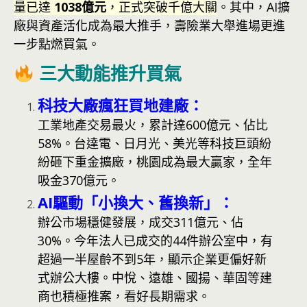
量已達
1038億元
，正式突破千億大關
。其中，AI擴
廠與資產活化成為最大推手，壽險業大舉進場更進
一步點燃買氣。
三大動能推升買氣
科技大廠瘋狂買地建廠：
工業地產交易最火，累計達600億元、佔比
58%。台達電、日月光、美光等科技巨頭紛
紛砸下重金擴廠，桃園成為最大贏家，全年
吸金370億元。
AI驅動「小換大、舊換新」：
辦公市場穩健發展，成交311億元、佔
30%。今年法人已成交的44件辦公室中，有
超過一半屋齡不到5年，顯示企業更偏好新
式辦公大樓。中悅、遠雄、國揚、華固等建
商也積極推案，看好長期需求。