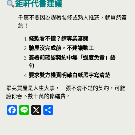
鉅軒代書建議
千萬不要因為趕著裝修或熟人推薦，就貿然簽
約！
條款看不懂？請專業審閱
驗屋沒完成前，不建議動工
簽署前確認契約中無「過度免責」語
句
要求雙方權責明確白紙黑字寫清楚
畢竟買屋是人生大事，一張不清不楚的契約，可能
讓你吞下數十萬的修繕費。
F
Li
X
分
ac
n
享
e
e