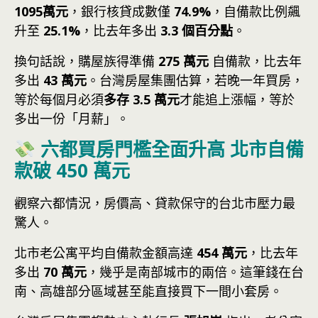
1095萬元
，銀行核貸成數僅
74.9%
，自備款比例飆
升至
25.1%
，比去年多出
3.3 個百分點
。
換句話說，購屋族得準備
275 萬元
自備款，比去年
多出
43 萬元
。台灣房屋集團估算，若晚一年買房，
等於每個月必須
多存 3.5 萬元
才能追上漲幅，等於
多出一份「月薪」。
六都買房門檻全面升高 北市自備
款破 450 萬元
觀察六都情況，房價高、貸款保守的台北市壓力最
驚人。
北市老公寓平均自備款金額高達
454 萬元
，比去年
多出
70 萬元
，幾乎是南部城市的兩倍。這筆錢在台
南、高雄部分區域甚至能直接買下一間小套房。