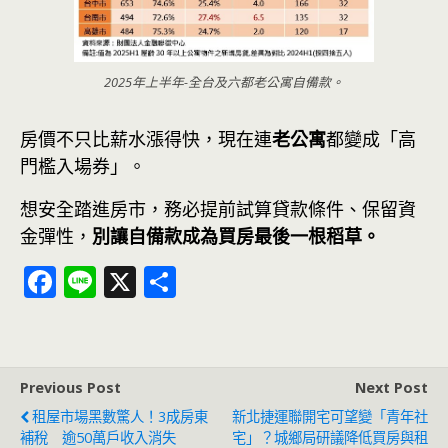
2025年上半年-全台及六都老公寓自備款。
房價不只比薪水漲得快，現在連
老公寓
都變成「高
門檻入場券」。
想安全踏進房市，務必提前試算貸款條件、保留資
金彈性，
別讓自備款成為買房最後一根稻草。
F
Li
X
分
ac
n
享
e
e
b
Previous Post
Next Post
o
租屋市場黑數驚人！3成房東
新北捷運聯開宅可望變「青年社
o
補稅 逾50萬戶收入消失
宅」？城鄉局研議降低買房與租