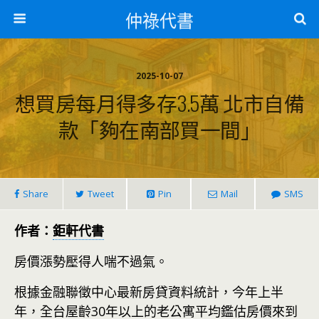
仲祿代書
2025-10-07
想買房每月得多存3.5萬 北市自備
款「夠在南部買一間」
Share
Tweet
Pin
Mail
SMS
作者：
鉅軒代書
房價漲勢壓得人喘不過氣。
根據金融聯徵中心最新房貸資料統計，今年上半
年，全台屋齡30年以上的老公寓平均鑑估房價來到