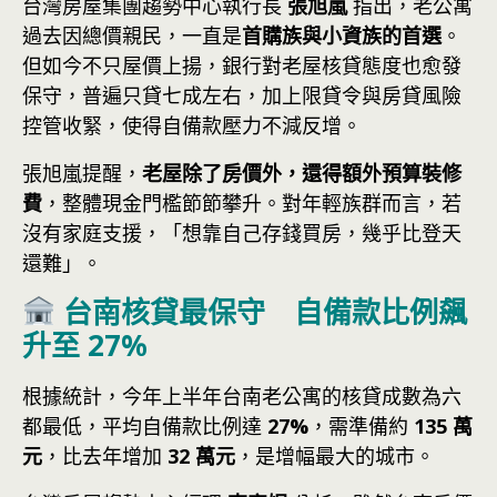
台灣房屋集團趨勢中心執行長
張旭嵐
指出，老公寓
過去因總價親民，一直是
首購族與小資族的首選
。
但如今不只屋價上揚，銀行對老屋核貸態度也愈發
保守，普遍只貸七成左右，加上限貸令與房貸風險
控管收緊，使得自備款壓力不減反增。
張旭嵐提醒，
老屋除了房價外，還得額外預算裝修
費
，整體現金門檻節節攀升。對年輕族群而言，若
沒有家庭支援，「想靠自己存錢買房，幾乎比登天
還難」。
台南核貸最保守 自備款比例飆
升至 27%
根據統計，今年上半年台南老公寓的核貸成數為六
都最低，平均自備款比例達
27%
，需準備約
135 萬
元
，比去年增加
32 萬元
，是增幅最大的城市。