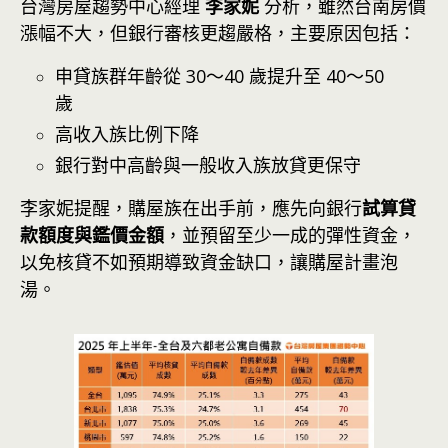
台灣房屋趨勢中心經理
李家妮
分析，雖然台南房價
漲幅不大，但銀行審核更趨嚴格，主要原因包括：
申貸族群年齡從 30～40 歲提升至 40～50
歲
高收入族比例下降
銀行對中高齡與一般收入族放貸更保守
李家妮提醒，購屋族在出手前，應先向銀行
試算貸
款額度與鑑價金額
，並預留至少一成的彈性資金，
以免核貸不如預期導致資金缺口，讓購屋計畫泡
湯。