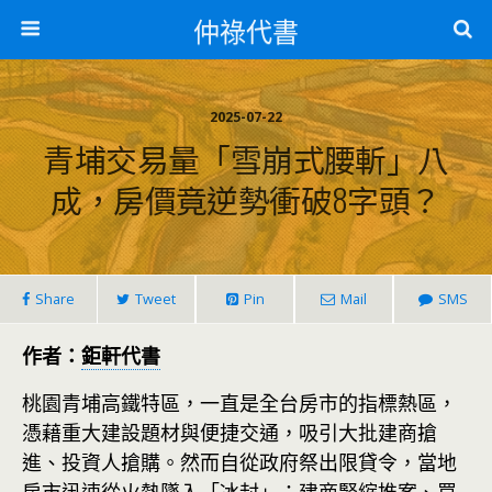
仲祿代書
2025-07-22
青埔交易量「雪崩式腰斬」八
成，房價竟逆勢衝破8字頭？
Share
Tweet
Pin
Mail
SMS
作者：
鉅軒代書
桃園青埔高鐵特區，一直是全台房市的指標熱區，
憑藉重大建設題材與便捷交通，吸引大批建商搶
進、投資人搶購。然而自從政府祭出限貸令，當地