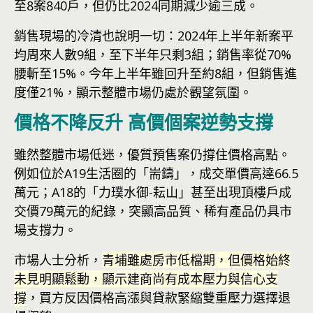
至8案840戶，但仍比2024同期減少逾三成。
銷售現場的冷清也說明一切：2024年上半年新案平
均周來人數9組，至下半年只剩3組；銷售率從70%
腰斬至15%。今年上半年雖回升至約8組，但銷售進
度僅21%，顯示整體市場仍處於觀望氛圍。
價格不降反升 高價個案逆勢支撐
雖然整體市場低迷，優質預售案仍撐住價格高點。
例如位於A19生活圈的「耑鑄」，成交單價高達66.5
萬元；A18的「力璞水御-耘山」甚至出現頂樓戶成
交價79萬元的紀錄，突顯高品質、稀有產品仍具市
場支撐力。
市場人士分析，
青埔雖處房市低檔期，但價格始終
未見明顯鬆動，顯示建商尚有成本壓力與信心支
撐
，買方反因價格高漲與貸款緊縮雙重壓力選擇退