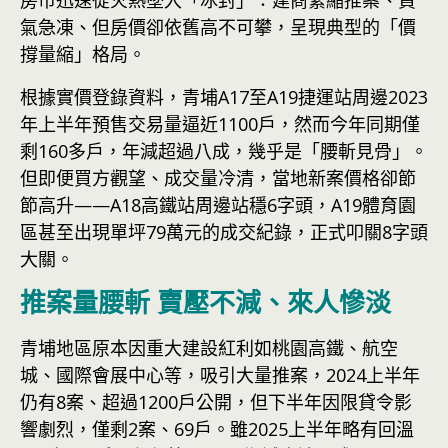
房市迅速從火熱墜入「冰封」：建商緊縮推案、買
氣急凍、但房價卻依舊高不可攀，呈現典型的「價
撐量縮」格局。
根據實價登錄資料，青埔A17至A19捷運站周邊2023
年上半年預售交易量逼近1100戶，然而今年同期僅
剩160多戶，年減超過八成，幾乎是「腰斬見骨」。
但即便買方觀望、成交量冷清，當地新案價格卻節
節高升——A18高鐵站周邊站穩6字頭，A19體育園
區甚至出現單坪79萬元的成交紀錄，正式叩關8字頭
大關。
推案量腰斬 賣壓不減、來人慘淡
青埔地區原本因重大建設紅利如桃園高鐵、航空
城、國際會展中心等，吸引大量推案，2024上半年
仍有8案、超過1200戶公開，但下半年因限貸令影
響劇烈，僅剩2案、69戶。雖2025上半年略有回溫