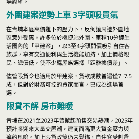
場觀望。
外圍建案逆勢上車 3字頭吸買氣
在青埔本區高價難下的壓力下，反倒讓周邊外圍地
區意外受惠。許多位於機捷站外圍、車程10分鐘生
活圈內的「甲建案」，以3至4字頭開價吸引自住客
族群，享有交通便利與生活機能加持，加上價格親
民、總價低，使不少購屋族選擇「距離換價差」。
儘管限貸令也適用於甲建案，貸款成數普遍僅7~7.5
成，但對於財務可控的買家而言，已成為進場首
選。
限貸不解 房市難暖
青埔在2021至2023年曾掀起預售交易熱潮，2025年
預計將迎來大量交屋潮，建商面臨更大資金壓力與
違約風險。加上限貸政策仍未鬆綁，自住客受制貸