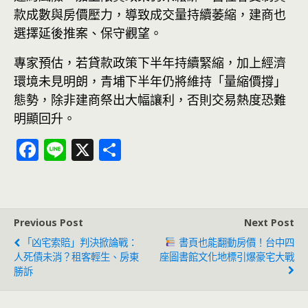
款成數與房價壓力，導致成交量持續萎縮，建商也
選擇延後推案、保守觀望。
專家預估，若貸款政策下半年持續緊縮，加上經濟
環境未見明朗，青埔下半年仍將維持「量縮價撐」
態勢，除非建商祭出大幅讓利，否則交易熱度恐難
明顯回升。
F
Li
X
分
ac
n
享
e
e
b
Previous Post
Next Post
o
「凶宅索賠」判決掀論戰：
書頁也能翻動房價！台中四
o
人死債未消？租客輕生、房東
座圖書館文化地標引爆豪宅大戰
勝訴
k