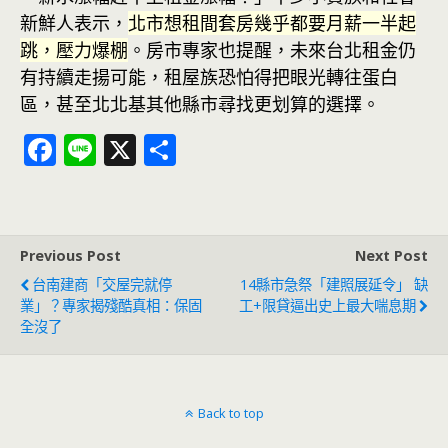
新鮮人表示，
北市想租間套房幾乎都要月薪一半起
跳，壓力爆棚
。房市專家也提醒，未來台北租金仍
有持續走揚可能，租屋族恐怕得把眼光轉往蛋白
區，甚至北北基其他縣市尋找更划算的選擇。
F
Li
X
分
ac
n
享
e
e
b
Previous Post
Next Post
o
台南建商「交屋完就停
14縣市急祭「建照展延令」 缺
o
業」？專家揭殘酷真相：保固
工+限貸逼出史上最大喘息期
全沒了
k
Back to top