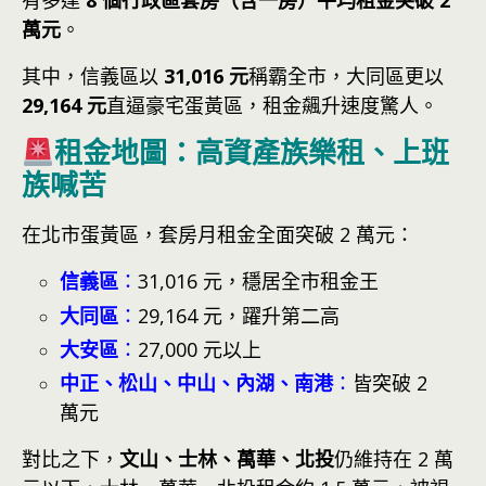
有多達
8 個行政區套房（含一房）平均租金突破 2
萬元
。
其中，信義區以
31,016 元
稱霸全市，大同區更以
29,164 元
直逼豪宅蛋黃區，租金飆升速度驚人。
租金地圖：高資產族樂租、上班
族喊苦
在北市蛋黃區，套房月租金全面突破 2 萬元：
信義區
：
31,016 元，穩居全市租金王
大同區
：
29,164 元，躍升第二高
大安區
：
27,000 元以上
中正、松山、中山、內湖、南港
：
皆突破 2
萬元
對比之下，
文山、士林、萬華、北投
仍維持在 2 萬