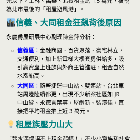
元以下，士林、萬華、北投租金約 1.5 萬元，被視
為北市最後的「租屋避風港」。
信義、大同租金狂飆背後原因
永慶房屋研展中心副理陳金萍分析：
信義區
：
金融商圈、百貨聚落、豪宅林立，
交通便利，加上新電梯大樓套房供給多，吸
引高資產上班族與外商主管進駐，租金自然
水漲船高。
大同區
：
隨著捷運中山站、雙連站、台北車
站周邊陸續都更，出現不少新案社區如 JR
中山綻、永德言葉等，屋齡新、裝潢佳，直
接把平均租金推上近 3 萬元。
租屋族壓力山大
「薪水漲幅趕不上租金漲幅！」不少小資族和社會