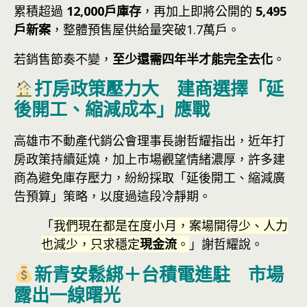
累積超過
12,000戶庫存
，再加上即將公開的
5,495
戶新案
，整體預售屋供給量突破1.7萬戶。
若銷售節奏不變，
至少還需四年半才能完全去化
。
打房政策壓力大 建商選擇「延
後開工、縮減成本」應戰
高雄市不動產代銷公會理事長謝哲耀指出，近年打
房政策持續延燒，加上市場觀望情緒濃厚，許多建
商為避免庫存壓力，紛紛採取「延後開工、縮減廣
告預算」策略，以度過這段冷靜期。
「
我們現在都是在度小月，案場開得少、人力
也減少，只求穩定
現金流
。
」謝哲耀說。
新青安鬆綁＋台積電進駐 市場
露出一線曙光