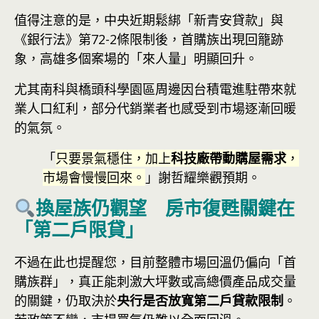
值得注意的是，中央近期鬆綁「新青安貸款」與
《銀行法》第72-2條限制後，首購族出現回籠跡
象，高雄多個案場的「來人量」明顯回升。
尤其南科與橋頭科學園區周邊因台積電進駐帶來就
業人口紅利，部分代銷業者也感受到市場逐漸回暖
的氣氛。
「
只要景氣穩住，加上
科技廠帶動購屋需求
，
市場會慢慢回來。
」謝哲耀樂觀預期。
換屋族仍觀望 房市復甦關鍵在
「第二戶限貸」
不過在此也提醒您，目前整體市場回溫仍偏向「首
購族群」，真正能刺激大坪數或高總價產品成交量
的關鍵，仍取決於
央行是否放寬第二戶貸款限制
。