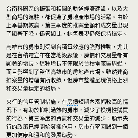
台南科園區的擴張和相關的軌道經濟建設，以及大
型商場的進駐，都促進了房地產市場的活躍。由於
上季基期較高，第三季度的推案金額和成交量出現
了顯著下降，儘管如此，銷售表現仍然保持穩定。
高雄市的房市則受到台積電效應的強烈推動，尤其
是在台積電宣布在當地設廠後，
房價
和交易量都有
顯著的增長。這種增長不僅限於台積電廠區周邊，
而且影響到了整個高雄市的房地產市場。雖然建商
推案量的增幅有所收斂，但房市整體呈現價格上漲
和交易量穩定的格局。
央行的信用管制措施，在
房價
短期內漲幅較高的情
況下，有助於抑制過熱的房市，減少了投機性購買
的行為。第三季度的買氣和交易量的減少，顯示央
行的政策已經開始發揮作用，房市有望回歸到一個
更加健康和溫和的發展態勢。