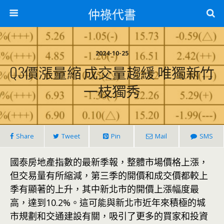
仲祿代書
2024-10-25
Q3價漲量縮 成交量趨緩 唯獨新竹
一枝獨秀
Share
Tweet
Pin
Mail
SMS
國泰房地產指數的最新季報，整體市場價格上漲，
但交易量有所縮減，第三季的開價和成交價都較上
季有顯著的上升，其中新北市的開價上漲幅度最
高，達到10.2%。這可能與新北市近年來積極的城
市規劃和交通建設有關，吸引了更多的買家和投資