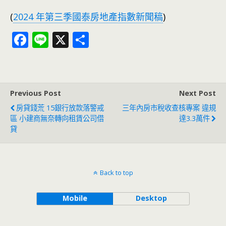
(
2024 年第三季國泰房地產指數新聞稿
)
F
Li
X
分
ac
n
享
e
e
b
Previous Post
Next Post
o
房貸錢荒 15銀行放款落警戒
三年內房市稅收查核專案 違規
o
區 小建商無奈轉向租賃公司借
達3.3萬件
貸
k
Back to top
Mobile
Desktop