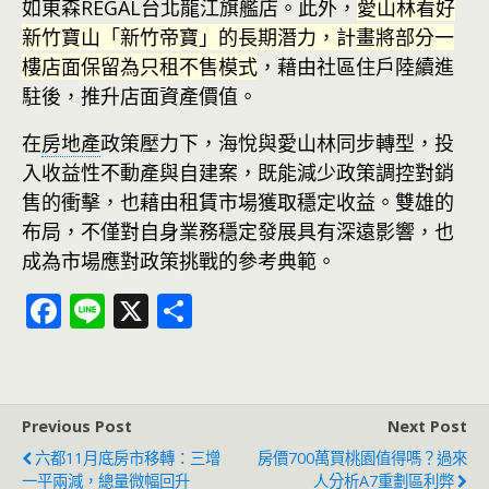
如東森REGAL台北龍江旗艦店。此外，
愛山林看好
新竹寶山「新竹帝寶」的長期潛力，計畫將部分一
樓店面保留為只租不售模式
，藉由社區住戶陸續進
駐後，推升店面資產價值。
在
房地產
政策壓力下，海悅與愛山林同步轉型，投
入收益性不動產與自建案，既能減少政策調控對銷
售的衝擊，也藉由租賃市場獲取穩定收益。雙雄的
布局，不僅對自身業務穩定發展具有深遠影響，也
成為市場應對政策挑戰的參考典範。
F
Li
X
分
ac
n
享
e
e
b
Previous Post
Next Post
o
六都11月底房市移轉：三增
房價700萬買桃園值得嗎？過來
o
一平兩減，總量微幅回升
人分析A7重劃區利弊