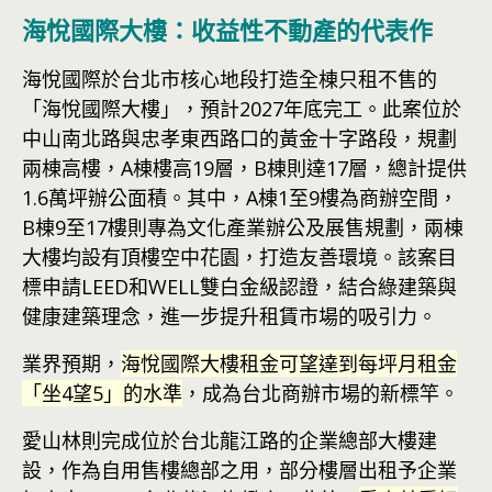
海悅國際大樓：收益性不動產的代表作
海悅國際於台北市核心地段打造全棟只租不售的
「海悅國際大樓」，預計2027年底完工。此案位於
中山南北路與忠孝東西路口的黃金十字路段，規劃
兩棟高樓，A棟樓高19層，B棟則達17層，總計提供
1.6萬坪辦公面積。其中，A棟1至9樓為商辦空間，
B棟9至17樓則專為文化產業辦公及展售規劃，兩棟
大樓均設有頂樓空中花園，打造友善環境。該案目
標申請LEED和WELL雙白金級認證，結合綠建築與
健康建築理念，進一步提升租賃市場的吸引力。
業界預期，
海悅國際大樓租金可望達到每坪月租金
「坐4望5」的水準
，成為台北商辦市場的新標竿。
愛山林則完成位於台北龍江路的企業總部大樓建
設，作為自用售樓總部之用，部分樓層出租予企業