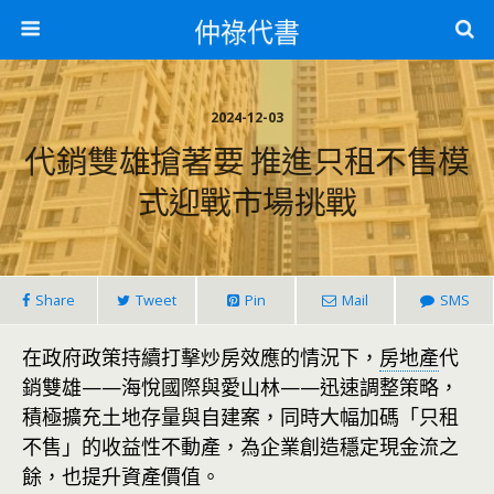
仲祿代書
2024-12-03
代銷雙雄搶著要 推進只租不售模
式迎戰市場挑戰
Share
Tweet
Pin
Mail
SMS
在政府政策持續打擊炒房效應的情況下，
房地產
代
銷雙雄——海悅國際與愛山林——迅速調整策略，
積極擴充土地存量與自建案，同時大幅加碼「只租
不售」的收益性不動產，為企業創造穩定現金流之
餘，也提升資產價值。