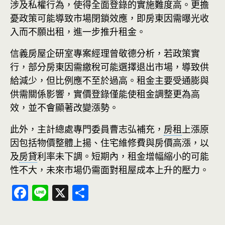
涉及私權行為，使得全面登錄的實施難度高。更擔
憂政策可能導致市場閉鎖效應，即房東因需曝光收
入而不願出租，進一步推升租金。
信義房屋企研室專案經理曾敬德分析，若政策實
行，部分房東因需繳稅可能選擇退出市場，導致供
給減少，但比例應不至於過高。租金主要受通膨與
供需關係影響，實價登錄僅能使租金調整更為高
效，並不會顯著改變漲勢。
此外，主計總處專門委員曹志弘補充，
房租
上漲原
因包括物價整體上揚、住宅維修費與房價高漲，以
及
房貸
利率未下調。短期內，租金增幅縮小的可能
性不大，未來市場仍需面對租屋成本上升的壓力。
F
Li
X
分
ac
n
享
e
e