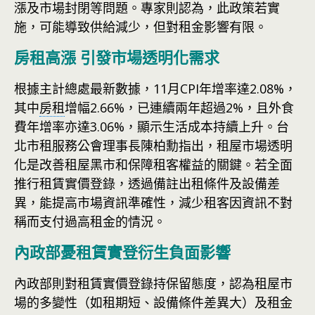
漲及市場封閉等問題。專家則認為，此政策若實
施，可能導致供給減少，但對租金影響有限。
房租高漲 引發市場透明化需求
根據主計總處最新數據，11月CPI年增率達2.08%，
其中
房租
增幅2.66%，已連續兩年超過2%，且外食
費年增率亦達3.06%，顯示生活成本持續上升。台
北市租服務公會理事長陳柏勳指出，租屋市場透明
化是改善租屋黑市和保障租客權益的關鍵。若全面
推行租賃實價登錄，透過備註出租條件及設備差
異，能提高市場資訊準確性，減少租客因資訊不對
稱而支付過高租金的情況。
內政部憂租賃實登衍生負面影響
內政部則對租賃實價登錄持保留態度，認為租屋市
場的多變性（如租期短、設備條件差異大）及租金