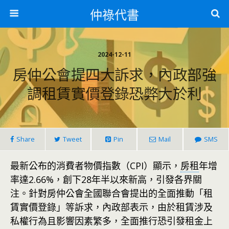
仲祿代書
2024-12-11
房仲公會提四大訴求，內政部強
調租賃實價登錄恐弊大於利
Share
Tweet
Pin
Mail
SMS
最新公布的消費者物價指數（CPI）顯示，
房租
年增
率達2.66%，創下28年半以來新高，引發各界關
注。針對房仲公會全國聯合會提出的全面推動「租
賃實價登錄」等訴求，內政部表示，由於租賃涉及
私權行為且影響因素繁多，全面推行恐引發租金上