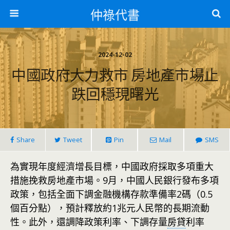
仲祿代書
2024-12-02
中國政府大力救市 房地產市場止
跌回穩現曙光
Share
Tweet
Pin
Mail
SMS
為實現年度經濟增長目標，中國政府採取多項重大
措施挽救房地產市場。9月，中國人民銀行發布多項
政策，包括全面下調金融機構存款準備率2碼（0.5
個百分點），預計釋放約1兆元人民幣的長期流動
性。此外，還調降政策利率、下調存量
房貸
利率