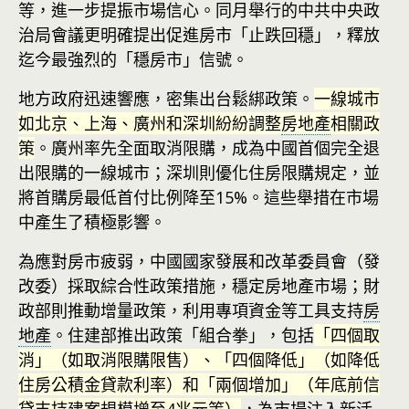
等，進一步提振市場信心。同月舉行的中共中央政
治局會議更明確提出促進房市「止跌回穩」，釋放
迄今最強烈的「穩房市」信號。
地方政府迅速響應，密集出台鬆綁政策。
一線城市
如北京、上海、廣州和深圳紛紛調整
房地產
相關政
策
。廣州率先全面取消限購，成為中國首個完全退
出限購的一線城市；深圳則優化住房限購規定，並
將首購房最低首付比例降至15%。這些舉措在市場
中產生了積極影響。
為應對房市疲弱，中國國家發展和改革委員會（發
改委）採取綜合性政策措施，穩定房地產市場；財
政部則推動增量政策，利用專項資金等工具支持
房
地產
。住建部推出政策「組合拳」，包括
「四個取
消」（如取消限購限售）、「四個降低」（如降低
住房公積金貸款利率）和「兩個增加」（年底前信