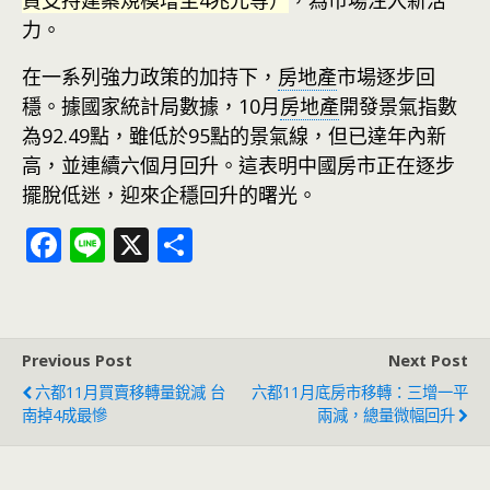
貸支持建案規模增至4兆元等）
，為市場注入新活
力。
在一系列強力政策的加持下，
房地產
市場逐步回
穩。據國家統計局數據，10月
房地產
開發景氣指數
為92.49點，雖低於95點的景氣線，但已達年內新
高，並連續六個月回升。這表明中國房市正在逐步
擺脫低迷，迎來企穩回升的曙光。
F
Li
X
分
ac
n
享
e
e
b
Previous Post
Next Post
o
六都11月買賣移轉量銳減 台
六都11月底房市移轉：三增一平
o
南掉4成最慘
兩減，總量微幅回升
k