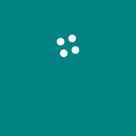
%、營建成本較三年前暴漲四成，但房價漲幅僅約15-
悅因應市場變化，除代銷本業外，近年積極布局自建
北、台中、高雄等地共四件合建案將陸續完工，預估全年
北中南都會區具交通建設或產業聚落加持的個案仍維持
，政府若持續緊縮換屋
貸款
，恐導致中古屋市場流動性
定期滾動檢討政策效果。