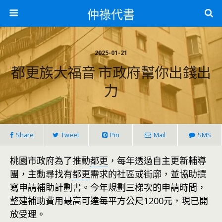
仲祿代書
2025-01-21
都更族大福音 市政府幫你出錢出
力
Share
Tweet
Pin
Mail
SMS
桃園市政府為了推動
都更
，每年透過自主更新輔導
團，主動尋找有
都更
需求的社區或街廓，並協助撰
寫申請補助計劃書。今年規劃三梯次的申請時間，
整建補助費用最高可達每平方公尺1200元，現已開
放受理。