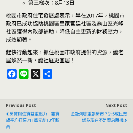
第三梯次：8月13日
桃園市政府住宅發展處表示，早在2017年，桃園市
政府已成功協助桃園區皇家宮廷社區及龜山區光峰
社區獲得內政部補助，降低自主更新的財務壓力，
成效顯著。
趕快行動起來，抓住桃園市政府提供的資源，讓老
屋煥然一新，讓社區更宜居！
F
Li
X
分
ac
n
享
e
e
b
Previous Post
Next Post
o
房貸與信貸雙重壓力！雙貸
金龍海嘯重創房市？近5成民眾
o
族平均扛債711萬元創13年新
認為現在不是賣房時機
高
k