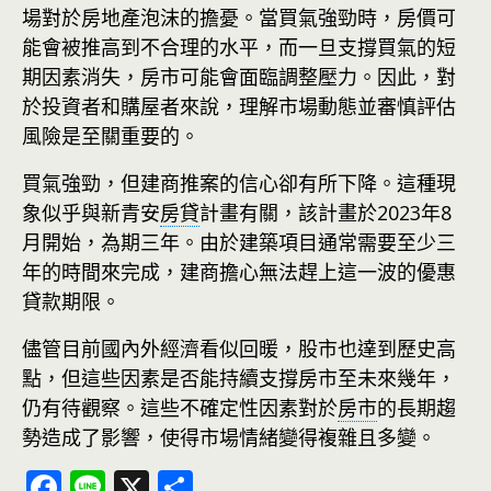
場對於房地產泡沫的擔憂。當買氣強勁時，房價可
能會被推高到不合理的水平，而一旦支撐買氣的短
期因素消失，房市可能會面臨調整壓力。因此，對
於投資者和購屋者來說，理解市場動態並審慎評估
風險是至關重要的。
買氣強勁，但建商推案的信心卻有所下降。這種現
象似乎與新青安
房貸
計畫有關，該計畫於2023年8
月開始，為期三年。由於建築項目通常需要至少三
年的時間來完成，建商擔心無法趕上這一波的優惠
貸款期限。
儘管目前國內外經濟看似回暖，股市也達到歷史高
點，但這些因素是否能持續支撐房市至未來幾年，
仍有待觀察。這些不確定性因素對於
房市
的長期趨
勢造成了影響，使得市場情緒變得複雜且多變。
F
Li
X
分