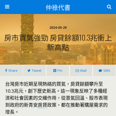
仲祿代書
2024-05-29
房市買氣強勁 房貸餘額10.3兆衝上
新高點
Share
Tweet
Pin
Mail
SMS
台灣房市近期呈現熱絡的買氣，房貸餘額攀升至
10.3兆元，創下歷史新高。這一現象反映了多種經
濟和社會因素的交織作用，從景氣回溫、股市表現
到政府的新青安
房貸
政策，都在推動著購屋需求的
增長。