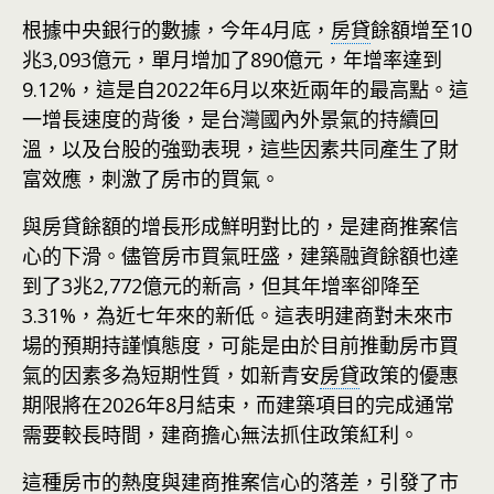
根據中央銀行的數據，今年4月底，
房貸
餘額增至10
兆3,093億元，單月增加了890億元，年增率達到
9.12%，這是自2022年6月以來近兩年的最高點。這
一增長速度的背後，是台灣國內外景氣的持續回
溫，以及台股的強勁表現，這些因素共同產生了財
富效應，刺激了房市的買氣。
與房貸餘額的增長形成鮮明對比的，是建商推案信
心的下滑。儘管房市買氣旺盛，建築融資餘額也達
到了3兆2,772億元的新高，但其年增率卻降至
3.31%，為近七年來的新低。這表明建商對未來市
場的預期持謹慎態度，可能是由於目前推動房市買
氣的因素多為短期性質，如新青安
房貸
政策的優惠
期限將在2026年8月結束，而建築項目的完成通常
需要較長時間，建商擔心無法抓住政策紅利。
這種房市的熱度與建商推案信心的落差，引發了市