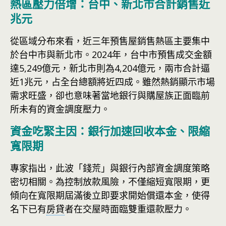
熱區壓力倍增：台中、新北市合計銷售近
兆元
從區域分布來看，近三年預售屋銷售熱區主要集中
於台中市與新北市。2024年，台中市預售成交金額
達5,249億元，新北市則為4,204億元，兩市合計逼
近1兆元，占全台總額將近四成。雖然熱銷顯示市場
需求旺盛，卻也意味著當地銀行與購屋族正面臨前
所未有的資金調度壓力。
資金吃緊主因：銀行加速回收本金、限縮
寬限期
專家指出，此波「錢荒」與銀行內部資金調度策略
密切相關。為控制放款風險，不僅縮短寬限期，更
傾向在寬限期屆滿後立即要求開始償還本金，使得
名下已有
房貸
者在交屋時面臨雙重還款壓力。