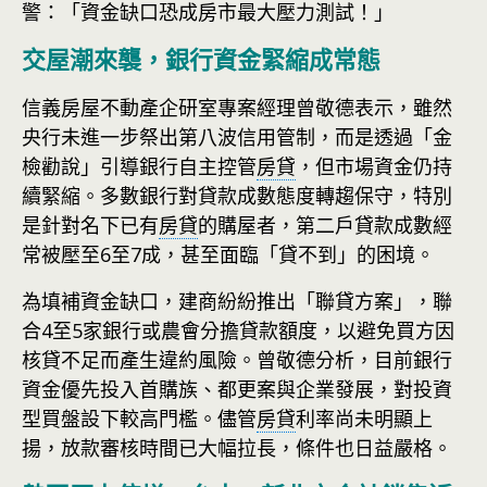
警：「資金缺口恐成房市最大壓力測試！」
交屋潮來襲，銀行資金緊縮成常態
信義房屋不動產企研室專案經理曾敬德表示，雖然
央行未進一步祭出第八波信用管制，而是透過「金
檢勸說」引導銀行自主控管
房貸
，但市場資金仍持
續緊縮。多數銀行對貸款成數態度轉趨保守，特別
是針對名下已有
房貸
的購屋者，第二戶貸款成數經
常被壓至6至7成，甚至面臨「貸不到」的困境。
為填補資金缺口，建商紛紛推出「聯貸方案」，聯
合4至5家銀行或農會分擔貸款額度，以避免買方因
核貸不足而產生違約風險。曾敬德分析，目前銀行
資金優先投入首購族、都更案與企業發展，對投資
型買盤設下較高門檻。儘管
房貸
利率尚未明顯上
揚，放款審核時間已大幅拉長，條件也日益嚴格。