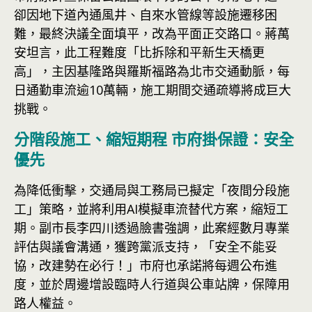
卻因地下道內通風井、自來水管線等設施遷移困
難，最終決議全面填平，改為平面正交路口。蔣萬
安坦言，此工程難度「比拆除和平新生天橋更
高」，主因基隆路與羅斯福路為北市交通動脈，每
日通勤車流逾10萬輛，施工期間交通疏導將成巨大
挑戰。
分階段施工、縮短期程 市府掛保證：安全
優先
為降低衝擊，交通局與工務局已擬定「夜間分段施
工」策略，並將利用AI模擬車流替代方案，縮短工
期。副市長李四川透過臉書強調，此案經數月專業
評估與議會溝通，獲跨黨派支持，「安全不能妥
協，改建勢在必行！」市府也承諾將每週公布進
度，並於周邊增設臨時人行道與公車站牌，保障用
路人權益。