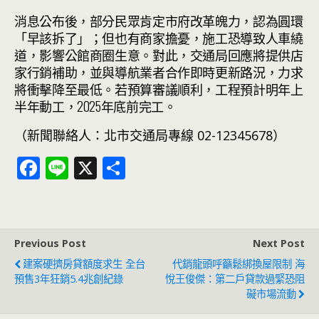
消息公布後，部分民眾肯定市府改革魄力，認為圓環
「早該拆了」；但也有商家擔憂，施工恐導致人車繞
道，影響公館商圈生意。對此，交通局回應將提供店
家行銷補助，並與導航業者合作即時更新路況，力求
將衝擊降至最低。若預算審議順利，工程預計明年上
半年動工，2025年底前完工。
（新聞聯絡人：北市交通局專線 02-12345678）
F
Li
X
分
ac
n
享
e
e
b
Previous Post
Next Post
o
建案硬擠房貸額度求生 全台
代銷龍頭呼籲鬆綁換屋限制 海
o
預售3年狂銷5.4兆創紀錄
悅王俊傑：第二戶貸款過緊恐阻
礙市場流動
k