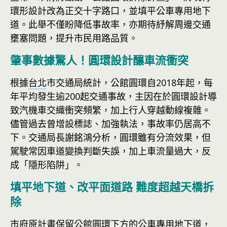
環形設計改為正交十字路口，並填平公車專用地下
道。此舉不僅盼降低事故率，亦期待紓解周邊交通
壅塞問題，提升市民用路品質。
肇事數據驚人！圓環設計釀車流衝突
根據
台北
市交通局統計，公館圓環自2018年起，每
年平均發生逾200起交通事故，主因在於圓環設計導
致汽機車交織衝突頻繁，加上行人穿越動線複雜。
儘管過去曾增設標誌、加強執法，事故率仍居高不
下。交通局長謝銘鴻分析，圓環雖有分流效果，但
駕駛常因車道變換判斷失誤，加上車流量過大，反
成「隱形陷阱」。
填平地下道、改平面道路 難度超越天橋拆
除
市府原計畫保留公館圓環下方的公車專用地下道，