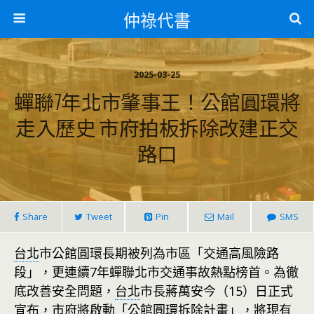
仲祿代書
2025-03-25
蟬聯7年北市肇事王！公館圓環將
走入歷史 市府拍板拆除改建正交
路口
Share
Tweet
Pin
Mail
SMS
台北
市公館圓環長期被列為市區「交通高風險路
段」，更連續7年蟬聯北市交通事故熱點榜首。為徹
底改善安全問題，
台北
市長蔣萬安今（15）日正式
宣布，市府將啟動「公館圓環拆除計畫」，將現有