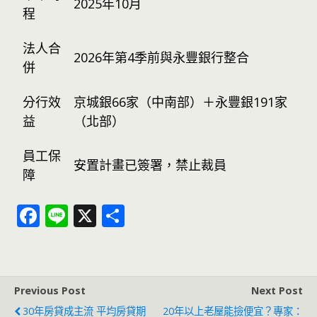
2025年10月
程
法人合
2026年第4季前與永豐銀行整合
併
分行效
京城銀66家（中南部）＋永豐銀191家
益
（北部）
員工保
安置計畫已簽署，禁止裁員
障
F
Li
X
分
ac
n
享
e
e
b
Previous Post
Next Post
o
30年房貸成主流 平均房貸期
20年以上老屋能撿便宜？專家：