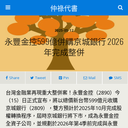
仲祿代書
2025-05-12
永豐金控599億併購京城銀行 2026
年完成整併
Share
Tweet
Pin
Mail
SMS
台灣金融業再現重大整併案！永豐金控（2890）今
（15）日正式宣布，將以總價新台幣599億元收購
京城銀行（2809），雙方預計於2025年10月完成股
權轉換程序，屆時京城銀行將下市，成為永豐金控
全資子公司，並規劃於2026年第4季前完成與永豐