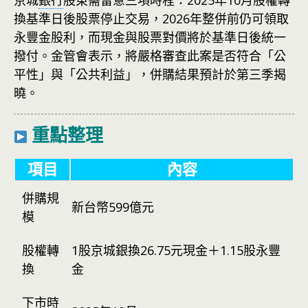
京城
銀行
股東需留意三項時程：2025年10月股權轉
換基準日後股票停止交易，2026年整併前仍可領取
永豐金股利，而現金與股票對價將於基準日後統一
撥付。金管會表示，將嚴格審查此案是否符合「公
平性」與「公共利益」，併購結果預計於第三季揭
曉。
重點整理
項目
內容
併購規
新台幣599億元
模
股權轉
1股京城銀換26.75元現金＋1.15股永豐
換
金
下市時