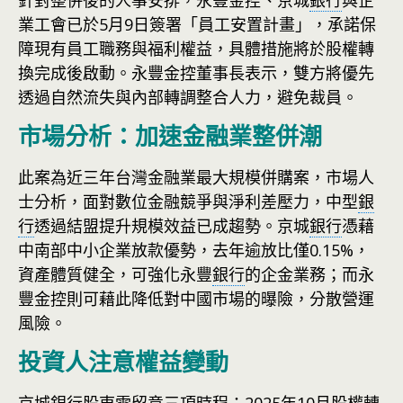
針對整併後的人事安排，永豐金控、京城
銀行
與企
業工會已於5月9日簽署「員工安置計畫」，承諾保
障現有員工職務與福利權益，具體措施將於股權轉
換完成後啟動。永豐金控董事長表示，雙方將優先
透過自然流失與內部轉調整合人力，避免裁員。
市場分析：加速金融業整併潮
此案為近三年台灣金融業最大規模併購案，市場人
士分析，面對數位金融競爭與淨利差壓力，中型
銀
行
透過結盟提升規模效益已成趨勢。京城
銀行
憑藉
中南部中小企業放款優勢，去年逾放比僅0.15%，
資產體質健全，可強化永豐
銀行
的企金業務；而永
豐金控則可藉此降低對中國市場的曝險，分散營運
風險。
投資人注意權益變動