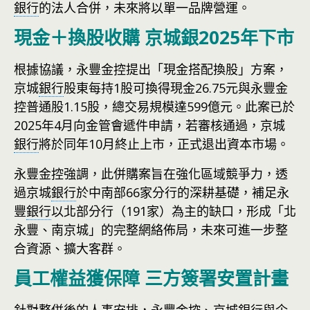
銀行
的法人合併，未來將以單一品牌營運。
現金＋換股收購 京城銀2025年下市
根據協議，永豐金控提出「現金搭配換股」方案，
京城
銀行
股東每持1股可換得現金26.75元與永豐金
控普通股1.15股，總交易規模達599億元。此案已於
2025年4月向金管會遞件申請，若審核通過，京城
銀行
將於同年10月終止上市，正式退出資本市場。
永豐金控強調，此併購案旨在強化區域競爭力，透
過京城
銀行
於中南部66家分行的深耕基礎，補足永
豐
銀行
以北部分行（191家）為主的缺口，形成「北
永豐、南京城」的完整網絡佈局，未來可進一步整
合資源、擴大客群。
員工權益獲保障 三方簽署安置計畫