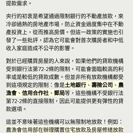
提款需求。
央行的初衷是希望通過限制銀行的不動產放款，來
冷卻過熱的房地產市場，防止資金過度集中在不動
產投資上，從而推高房價。但這一政策的實施也引
發了一些批評，認為它可能會對首次購房者和中低
收入家庭造成不公平的影響。
對於已經購買房屋的人來說，如果他們的貸款機構
受到銀行法第72-2條的限制，可能會面臨較高的利
率或是較低的貸款成數。但並非所有放款機構都受
到這項規定的限制：像是
土地銀行
、
壽險公司
、
農
漁會
、
信用合作社
、
郵局
等，這些機構不受銀行法
第72-2條的直接限制，因此可能提供更有彈性的貸
款選項。
這並不意味著這些機構可以無限制地放款！例如：
農漁會信用部在辦理購置住宅放款及房屋修繕放款