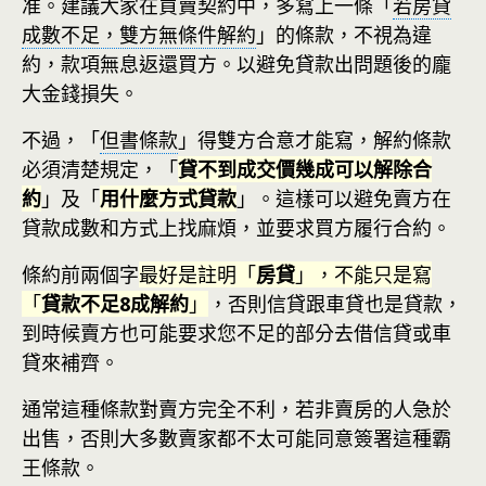
准。建議大家在買賣契約中，多寫上一條「
若房貸
成數不足，雙方無條件解約
」的條款，不視為違
約，款項無息返還買方。以避免貸款出問題後的龐
大金錢損失。
不過，「
但書條款
」得雙方合意才能寫，解約條款
必須清楚規定，「
貸不到成交價幾成可以解除合
約
」及「
用什麼方式貸款
」。這樣可以避免賣方在
貸款成數和方式上找麻煩，並要求買方履行合約。
條約前兩個字
最好是註明「
房貸
」，不能只是寫
「
貸款不足8成解約
」
，否則信貸跟車貸也是貸款，
到時候賣方也可能要求您不足的部分去借信貸或車
貸來補齊。
通常這種條款對賣方完全不利，若非賣房的人急於
出售，否則大多數賣家都不太可能同意簽署這種霸
王條款。