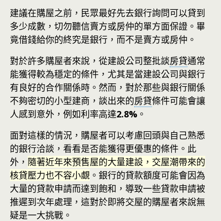
建議在購屋之前，民眾最好先去銀行詢問可以貸到
多少成數，切勿聽信賣方或房仲的單方面保證。畢
竟借錢給你的終究是銀行，而不是賣方或房仲。
對於許多購屋者來說，從建設公司整批談
房貸
通常
能獲得較為穩定的條件，尤其是當建設公司與銀行
有良好的合作關係時。然而，對於那些與銀行關係
不夠密切的小型建商，談出來的
房貸
條件可能會讓
人感到意外，例如利率高達
2.8%
。
面對這樣的情況，購屋者可以考慮回頭與自己熟悉
的銀行洽談，看看是否能獲得更優惠的條件。此
外，
隨著近年來預售屋的大量建設，交屋潮帶來的
核貸壓力也不容小覷
。銀行的貸款額度可能會因為
大量的貸款申請而達到飽和，導致一些貸款申請被
推遲到次年處理，這對於即將交屋的購屋者來說無
疑是一大挑戰。