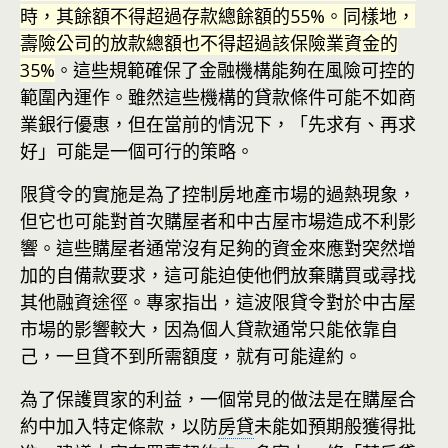
時，其餘額不得超過存款總餘額的55%。同樣地，
壽險公司的放款總額也不得超過該保險業資金的
35%
。這些規範確保了金融機構能夠在風險可控的
範圍內運作。雖然這些機構的貸款條件可能不如商
業銀行優惠，但在當前的情況下，「先求有、再求
好」可能是一個可行的策略。
限貸令的實施是為了控制房地產市場的過熱現象，
但它也可能對首次購屋者和中古屋市場造成不利影
響。這些購屋者通常沒有足夠的資金來應對突然增
加的自備款要求，這可能迫使他們放棄購買或尋找
其他融資途徑。專家指出，這波限貸令對於中古屋
市場的影響較大，因為個人貸款通常只能依靠自
己，一旦貸不到所需額度，就有可能違約。
為了保護買家的利益，一個常見的做法是在購屋合
約中加入特定條款，以防
房貸
未能如預期般獲得批