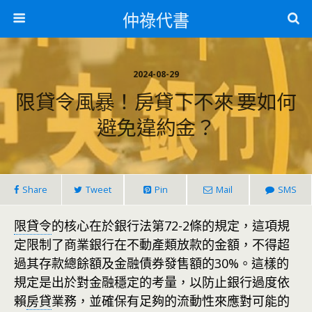
仲祿代書
2024-08-29
限貸令風暴！房貸下不來 要如何
避免違約金？
Share
Tweet
Pin
Mail
SMS
限貸令
的核心在於銀行法第72-2條的規定，這項規
定限制了商業銀行在不動產類放款的金額，不得超
過其存款總餘額及金融債券發售額的30%。這樣的
規定是出於對金融穩定的考量，以防止銀行過度依
賴
房貸
業務，並確保有足夠的流動性來應對可能的