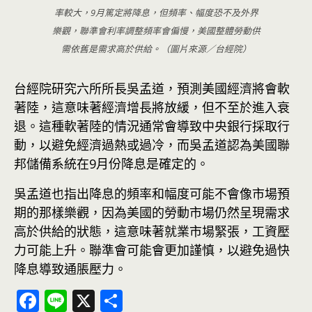
率較大，9月篤定將降息，但頻率、幅度恐不及外界
樂觀，聯準會利率調整頻率會偏慢，美國整體勞動供
需依舊是需求高於供給。（圖片來源／台經院）
台經院研究六所所長吳孟道，預測美國經濟將會軟
著陸，這意味著經濟增長將放緩，但不至於進入衰
退。這種軟著陸的情況通常會導致中央銀行採取行
動，以避免經濟過熱或過冷，而吳孟道認為美國聯
邦儲備系統在9月份降息是確定的。
吳孟道也指出降息的頻率和幅度可能不會像市場預
期的那樣樂觀，因為美國的勞動市場仍然呈現需求
高於供給的狀態，這意味著就業市場緊張，工資壓
力可能上升。聯準會可能會更加謹慎，以避免過快
降息導致通脹壓力。
F
Li
X
分