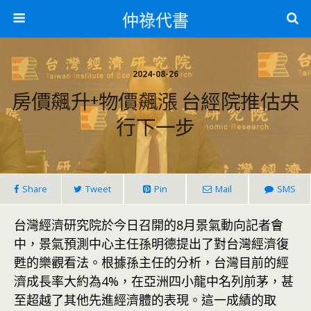
仲祿代書
2024-08-26
房價飆升+物價飆漲 台經院推估央
行下一步
Share
Tweet
Pin
Mail
SMS
台灣經濟研究院於今日召開的8月景氣動向記者會
中，景氣預測中心主任孫明德提出了對台灣經濟復
甦的樂觀看法。根據孫主任的分析，台灣目前的經
濟成長率大約為4%，在亞洲四小龍中名列前茅，甚
至超越了其他先進經濟體的表現。這一成績的取