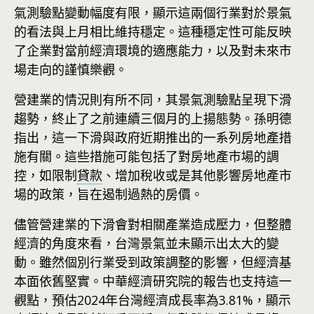
氣測驗點變動幅度有限，顯示這兩個行業對於景氣
的看法與上月相比維持穩定。這種穩定性可能反映
了企業對當前經濟環境的適應能力，以及對未來市
場走向的謹慎樂觀。
營建業的情況則有所不同，其景氣測驗點呈現下滑
趨勢，終止了之前連續三個月的上揚態勢。孫明德
指出，這一下滑與政府近期推出的一系列房地產措
施有關。這些措施可能包括了對房地產市場的調
控，如限制
貸款
、增加稅收或是其他影響房地產市
場的政策，旨在遏制過熱的房價。
儘管營建業的下滑會對相關產業造成壓力，但整體
經濟的角度來看，台灣景氣並未顯示出太大的變
動。雖然個別行業受到政策調整的影響，但經濟基
本面依舊堅實。中華經濟研究院的報告也支持這一
觀點，預估2024年台灣經濟成長率為3.81%，顯示