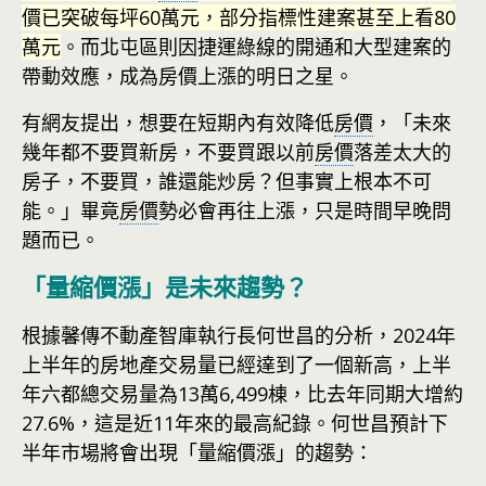
價已突破每坪60萬元，部分指標性建案甚至上看80
萬元
。而北屯區則因捷運綠線的開通和大型建案的
帶動效應，成為房價上漲的明日之星。
有網友提出，想要在短期內有效降低
房價
，「未來
幾年都不要買新房，不要買跟以前
房價
落差太大的
房子，不要買，誰還能炒房？但事實上根本不可
能。」畢竟
房價
勢必會再往上漲，只是時間早晚問
題而已。
「量縮價漲」是未來趨勢？
根據馨傳不動產智庫執行長何世昌的分析，2024年
上半年的房地產交易量已經達到了一個新高，上半
年六都總交易量為13萬6,499棟，比去年同期大增約
27.6%，這是近11年來的最高紀錄。何世昌預計下
半年市場將會出現「量縮價漲」的趨勢：