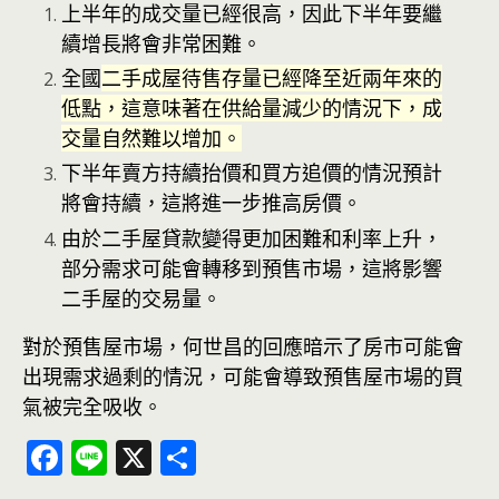
上半年的成交量已經很高，因此下半年要繼
續增長將會非常困難。
全國
二手成屋待售存量已經降至近兩年來的
低點，這意味著在供給量減少的情況下，成
交量自然難以增加。
下半年賣方持續抬價和買方追價的情況預計
將會持續，這將進一步推高
房價
。
由於二手屋貸款變得更加困難和利率上升，
部分需求可能會轉移到預售市場，這將影響
二手屋的交易量。
對於預售屋市場，何世昌的回應暗示了房市可能會
出現需求過剩的情況，可能會導致預售屋市場的買
氣被完全吸收。
F
Li
X
分
ac
n
享