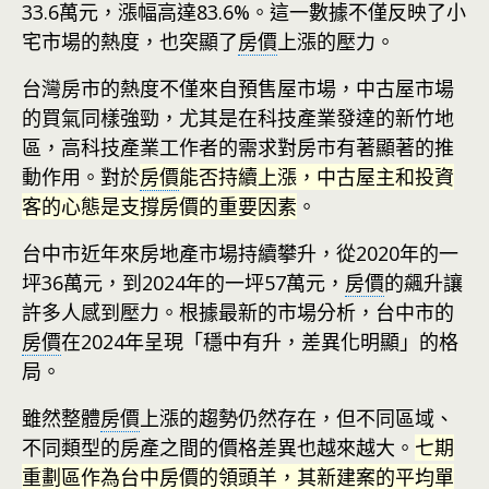
33.6萬元，漲幅高達83.6%。這一數據不僅反映了小
宅市場的熱度，也突顯了
房價
上漲的壓力。
台灣房市的熱度不僅來自預售屋市場，中古屋市場
的買氣同樣強勁，尤其是在科技產業發達的新竹地
區，高科技產業工作者的需求對房市有著顯著的推
動作用。對於
房價
能否持續上漲，中古屋主和投資
客的心態是支撐房價的重要因素
。
台中市近年來房地產市場持續攀升，從2020年的一
坪36萬元，到2024年的一坪57萬元，
房價
的飆升讓
許多人感到壓力。根據最新的市場分析，台中市的
房價
在2024年呈現「穩中有升，差異化明顯」的格
局。
雖然整體
房價
上漲的趨勢仍然存在，但不同區域、
不同類型的房產之間的價格差異也越來越大。
七期
重劃區作為台中
房價
的領頭羊，其新建案的平均單