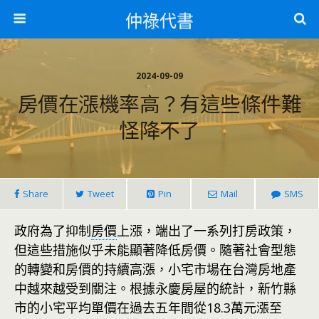
仲祿代書
2024-09-09
房價在漲機率高？有這些條件難
怪降不了
Share
Tweet
Pin
Mail
SMS
政府為了抑制
房價
上漲，端出了一系列打房政策，
但這些措施似乎未能顯著降低房價。隨著社會型態
的轉變和房價的持續高漲，小宅市場在台灣房地產
中越來越受到關注。根據永慶房屋的統計，新竹縣
市的小宅平均單價在過去五年間從18.3萬元漲至