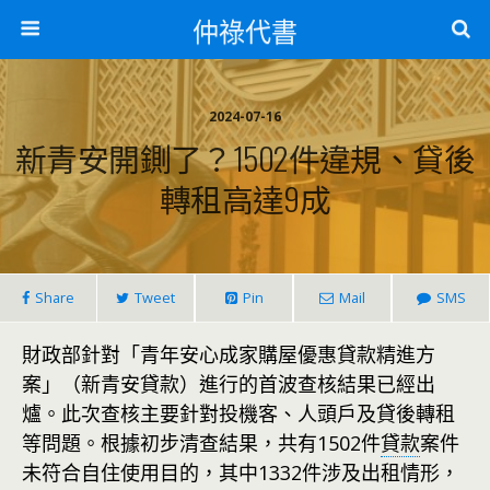
仲祿代書
2024-07-16
新青安開鍘了？1502件違規、貸後
轉租高達9成
Share
Tweet
Pin
Mail
SMS
財政部針對「青年安心成家購屋優惠貸款精進方
案」（新青安貸款）進行的首波查核結果已經出
爐。此次查核主要針對投機客、人頭戶及貸後轉租
等問題。根據初步清查結果，共有1502件
貸款
案件
未符合自住使用目的，其中1332件涉及出租情形，