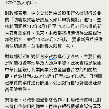
170件為人頭戶。
財政部表示，這次查核是由公股銀行依據銀行公會
的「防範投資客炒房及人頭戶申貸機制」進行。查
核範圍涵蓋112年8月1日至113年3月31日核准的新
青安
貸款
案件。未來，財政部將持續督導公股銀行
加強稽查，並從113年6月27日起，要求新貸戶提供
自住切結書，並限制每人限貸一次。
財政部近期針對新青安
貸款
進行了查核，主要目的
是防範投資客炒房及人頭戶申貸。此次查核是依據
中華民國銀行商業同業公會全國聯合會的相關規
範，首波針對2023年8月1日至2024年3月31日期間
已核貸的案件進行篩選，公股銀行自行篩選出疑似
高風險案件。
緊接著，財政部透過部會合作，利用政府資料比對
未符自住使用的個案，再由各銀行根據實際情況及