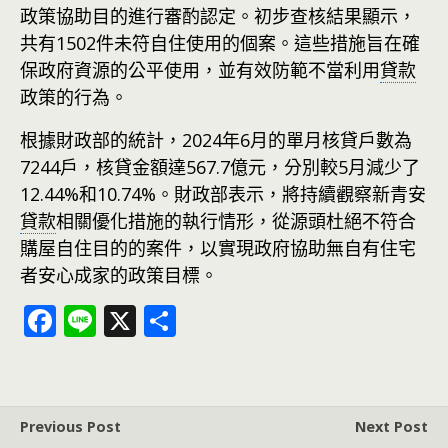
政策協助目的進行審酌認定。初步查核結果顯示，
共有1502件未符自住使用的個案。這些措施旨在確
保政府資源的公平使用，並有效防範不當利用
貸款
政策的行為。
根據財政部的統計，2024年6月的單月核貸戶數為
7244戶，核貸金額達567.7億元，分別較5月減少了
12.44%和10.74%。財政部表示，將持續觀察新青安
貸款
相關優化措施的執行情形，從源頭杜絕不符合
購屋自住目的的案件，以實現政府協助無自有住宅
者安心成家的政策目標。
F
Li
X
分
ac
n
享
e
e
b
Previous Post
Next Post