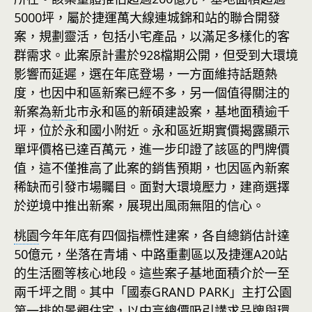
5000坪，屬於捷運萬大線連城錦和站的聯合開發
案，規劃靈活，包括小宅產品，以滿足多樣化的客
群需求。此案原計畫於928檔期公開，但受到大環境
影響而延遲，選在年底登場，一方面維持話題熱
度，也因中和區新案已經不多，另一個值得關注的
新案為
新北
市永和區的新碩建設案，基地面積逾千
坪，位於永和國小附近。永和區近期實價揭露顯示
單坪價格已達百萬元，進一步印證了該區的門牌價
值，這不僅推高了此案的銷售預期，也因區內新案
稀缺而引發市場矚目。面對大環境壓力，建商選擇
於逆境中推出新案，展現出風雨無阻的信心。
桃園
今年年底有四個指標性建案，各自總銷估計達
50億元，坐落在青埔、中路重劃區以及捷運A20站
的生活圈等核心地段。這些案子基地面積介於一至
兩千坪之間。其中「國泰GRAND PARK」主打公園
第一排的景觀住宅，以中高總價吸引講求品牌與環