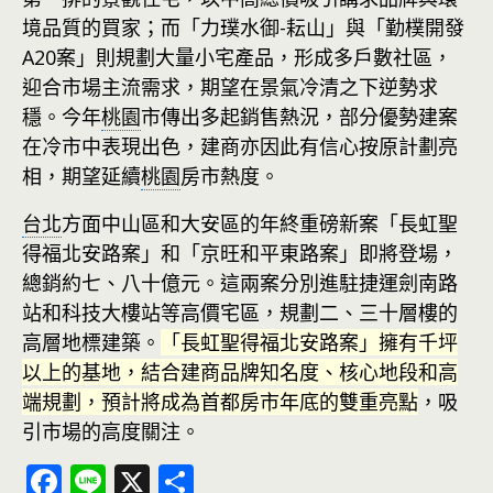
境品質的買家；而「力璞水御-耘山」與「勤樸開發
A20案」則規劃大量小宅產品，形成多戶數社區，
迎合市場主流需求，期望在景氣冷清之下逆勢求
穩。今年
桃園
市傳出多起銷售熱況，部分優勢建案
在冷市中表現出色，建商亦因此有信心按原計劃亮
相，期望延續
桃園
房市熱度。
台北
方面中山區和大安區的年終重磅新案「長虹聖
得福北安路案」和「京旺和平東路案」即將登場，
總銷約七、八十億元。這兩案分別進駐捷運劍南路
站和科技大樓站等高價宅區，規劃二、三十層樓的
高層地標建築。
「長虹聖得福北安路案」擁有千坪
以上的基地，結合建商品牌知名度、核心地段和高
端規劃，預計將成為首都房市年底的雙重亮點
，吸
引市場的高度關注。
F
Li
X
分