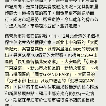
而，在景氣低迷的情況下，這些案子多半也考量到
市場風向，選擇靜觀其變或避免風險。尤其對於量
體龐大、價格偏高的案子，開發商更不願逆勢而
行，認清市場趨勢，選擇避險。今年龍年的房市似
乎進入尾聲，市場趨冷並留下些許遺憾。
儘管房市景氣面臨挑戰，11、12月北台灣的多個指
標性住宅案依然積極推案。
新北市中和區的「大同
新紀元」案首當其衝，以總案量達百億元的規模推
出
。另有50至100億元的大型案，包括
台北
市中山
區的「長虹聖得福北安路案」、大安區的「京旺和
平東路案」、
新北
市永和區的「新碩永和案」、桃
園市桃園區的「國泰GRAND PARK」、大園區的
「力璞水御-耘山」以及中壢區的「勤樸開發A20
案」
。這些案子集中在住宅需求較穩定的核心區域
和新興發展熱點，顯示出部分建商仍抱持一定信
心，期望在年底前於住宅市場取得不錯的銷售成