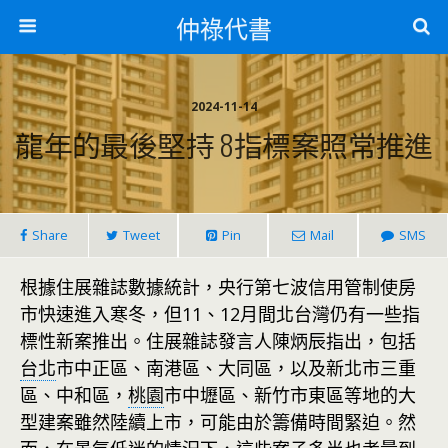
仲祿代書
2024-11-14
龍年的最後堅持 8指標案照常推進
Share
Tweet
Pin
Mail
SMS
根據住展雜誌數據統計，央行第七波信用管制使房
市快速進入寒冬，但11、12月間北台灣仍有一些指
標性新案推出。住展雜誌發言人陳炳辰指出，包括
台北
市中正區、南港區、大同區，以及新北市三重
區、中和區，
桃園
市中壢區、新竹市東區等地的大
型建案雖然陸續上市，可能由於籌備時間緊迫。然