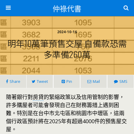
仲祿代書
2024-10-16
明年10萬筆預售交屋 自備款恐需
多準備260萬
Share
Tweet
Pin
Mail
SMS
隨著銀行對
房貸
的緊縮政策以及信用管制的影響，
許多購屋者可能會發現自己在財務籌措上遇到困
難。特別是在台中市北屯區和桃園市中壢區，這兩
個行政區預計將在2025年有超過4000件的預售屋交
屋。