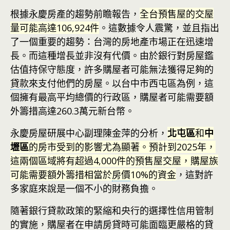
根據永慶房產的趨勢前瞻報告，
全台預售屋的交屋
量可能高達106,924件
。這數據令人震驚，並且指出
了一個重要的趨勢：台灣的房地產市場正在迅速增
長。而這種增長並非沒有代價。由於銀行對房屋鑑
估值持保守態度，許多購屋者可能無法獲得足夠的
貸款
來支付他們的房屋。以台中市西屯區為例，這
個擁有最高平均總價的行政區，購屋者可能需要額
外籌措高達260.3萬元新台幣。
永慶房屋研展中心副理陳金萍的分析，
北屯區
和
中
壢區
的房市受到的影響尤為顯著。預計到2025年，
這兩個區域將有超過4,000件的預售屋交屋，購屋族
可能需要額外籌措相當於
房價
10%的資金
，這對許
多家庭來說是一個不小的財務負擔。
隨著銀行貸款政策的緊縮和央行的選擇性信用管制
的實施，購屋者在申請房貸時可能面臨更嚴格的
貸