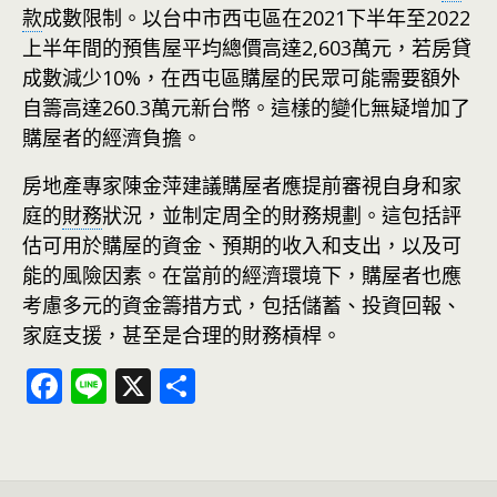
款
成數限制。以台中市西屯區在2021下半年至2022
上半年間的預售屋平均總價高達2,603萬元，若房貸
成數減少10%，在西屯區購屋的民眾可能需要額外
自籌高達260.3萬元新台幣。這樣的變化無疑增加了
購屋者的經濟負擔。
房地產專家陳金萍建議購屋者應提前審視自身和家
庭的
財務
狀況，並制定周全的財務規劃。這包括評
估可用於購屋的資金、預期的收入和支出，以及可
能的風險因素。在當前的經濟環境下，購屋者也應
考慮多元的資金籌措方式，包括儲蓄、投資回報、
家庭支援，甚至是合理的財務槓桿。
F
Li
X
分
ac
n
享
e
e
b