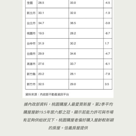
據內政部資料，桃園購屋人最愛買新屋，第2季平均
購屋屋齡19.5年居六都之冠，顯示若能力許可與市場
有足夠供給狀況下，桃園購屋者偏好購入屋齡較新穎
的房屋。信義房屋提供