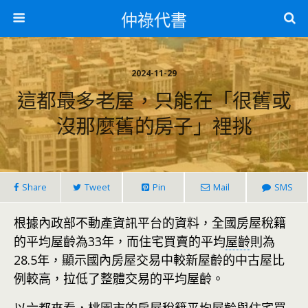
仲祿代書
2024-11-29
這都最多老屋，只能在「很舊或
沒那麼舊的房子」裡挑
Share
Tweet
Pin
Mail
SMS
根據內政部不動產資訊平台的資料，全國房屋稅籍
的平均屋齡為33年，而住宅買賣的平均
屋齡
則為
28.5年，顯示國內房屋交易中較新屋齡的中古屋比
例較高，拉低了整體交易的平均屋齡。