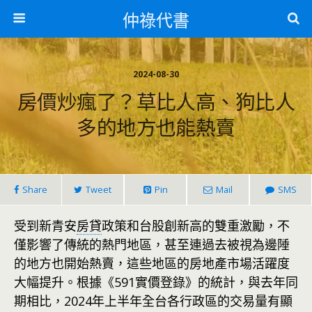
仲祿代書
2024-08-30
房價炒瘋了？草比人高、狗比人
多的地方也能熱賣
Share
Tweet
Pin
Mail
SMS
受到新青安
房貸
政策和台股創新高的雙重激勵，不
僅影響了傳統的熱門地區，甚至連過去被視為邊陲
的地方也開始熱賣，這些地區的房地產市場活躍度
大幅提升。根據《591實價登錄》的統計，與去年同
期相比，2024年上半年全台各行政區的交易量有顯