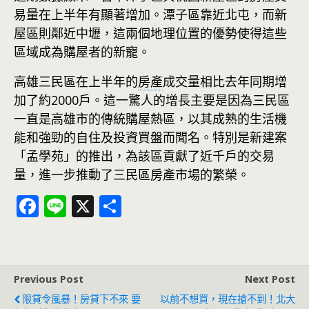
易量在上半年有顯著增加。潭子區靠近北屯，而新
屋區則鄰近中壢，這兩個地理位置的優勢使得這些
區域成為購屋者的新寵。
高雄三民區在上半年的
房產
成交量相比去年同期增
加了約2000戶。這一驚人的增長主要是因為三民區
一直是高雄市的傳統購屋熱區，以其成熟的生活機
能和強勁的自住及投資買盤而聞名。特別是新建案
「孟學苑」的推出，為該區貢獻了近千戶的交易
量，進一步推動了三民區房產市場的繁榮。
F
Li
X
分
ac
n
享
e
e
b
Previous Post
Next Post
o
限貸令風暴！房貸下不來 要
以前不想買，現在搶不到！北大