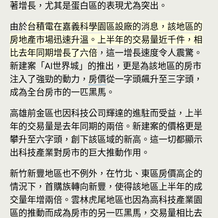
著增長，尤其是蛋白區的表現尤為突出。
由於
台積電在嘉義科學園區設廠的消息，該地區的
房地產市場迅速升溫。上半年的交易量近千件，相
比去年同期增長了六倍
，這一增長速度令人震驚。
新建案「AI世界城」的推出，更是為該地區的房市
注入了強勁的動力，
房價
從一字頭飆升至三字頭，
成為全台房市的一匹黑馬。
高雄前金區也因科技公司輝達的進駐而受益，上半
年的交易量是去年同期的兩倍。新建案的價格更是
攀升至六字頭，創下該區域的新高。這一切都顯示
出科技產業對房市的巨大推動作用。
新竹新豐地區也不例外，在竹北、東區
房價
高企的
情況下，首購族轉向新豐，使得該地區上半年的成
交量年增兩倍。雲林虎尾地區也因為高科技產業園
區的推動而成為房市的另一匹黑馬，交易量相比去