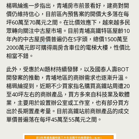
楊珮綸進一步指出，青埔房市前景看好，建商對開
價仍維持信心，目前區內預售案的開價大多落在每
坪60萬至70萬元之間。在比價效應下，越來越多民
眾轉向關注中古屋市場。目前青埔高鐵特區屋齡10
年內的中古屋
房價
普遍仍在5字頭，總價1500萬至
2000萬元即可購得兩房含車位的電梯大樓，性價比
相當不錯。
此外，受惠於AI題材持續發酵，以及國泰人壽BOT
開發案的推動，青埔地區的商辦需求也逐漸升溫。
楊珮綸提到，近期不少買家指名購買高鐵站周遭20
至40坪左右的商辦產品，買方多來自科技業及軟體
業，主要用於設置辦公室或工作室，也有部分買方
出於長期置產考量。目前高鐵站前商辦產品的成交
單價普遍落在每坪45萬至55萬元之間。