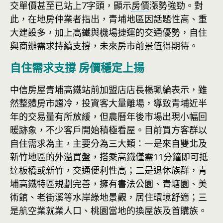
交單價甚至已站上7字頭，顯示
房價
漲勢強勁。對
此，在地房仲業者指出，青埔地區因話題性高、重
大建設多，加上高鐵與機場捷運的交通優勢，自住
與商辦需求持續支撐，未來房市前景值得期待。
自住需求支撐 房價穩定上揚
中信房屋青埔高鐵站前加盟店店長楊珮綸表示，雖
然整體房市趨冷，投資客大量離場，導致青埔近半
年的交易量有所放緩，但農曆年後市場出現小幅回
暖跡象，不少客戶開始積極看屋。目前買方客群以
自住需求為主，主要分為三大類：一是來自雙北及
新竹地區的外溢買盤，搭乘高鐵僅需11分鐘即可抵
達板橋或新竹，交通便利性高；二是退休族群，青
埔高鐵特區規劃完善，擁有書法公園、青塘園、美
術館、老街溪等水岸綠地景觀，居住環境舒適；三
是航空業就業人口、桃園當地的換屋族及首購族。