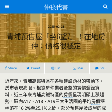
仲祿代書
2025-02-21
青埔預售屋「坐6望7」！在地房
仲：價格很穩定
Share
Tweet
Pin
Mail
SMS
近年來，青埔高鐵特區在各種建設題材的帶動下，
房市表現亮眼。根據房仲業者彙整的實價登錄資
料，近三年來青埔高鐵特區的
房價
呈現明顯上漲趨
勢，區內A17、A18、A19三大生活圈的平均
房價
漲
幅落在16.2%至25.1%之間，部分預售屋及成屋的成