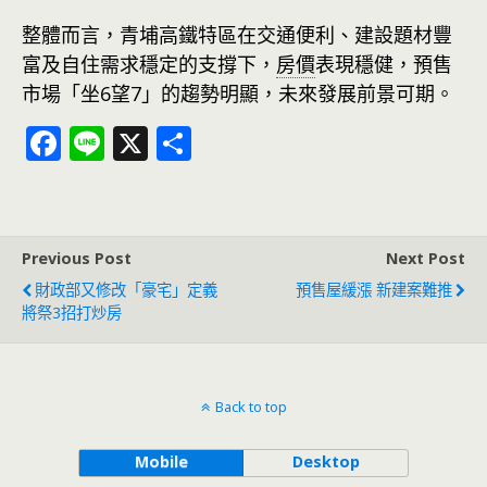
整體而言，青埔高鐵特區在交通便利、建設題材豐
富及自住需求穩定的支撐下，
房價
表現穩健，預售
市場「坐6望7」的趨勢明顯，未來發展前景可期。
F
Li
X
分
ac
n
享
e
e
b
Previous Post
Next Post
o
財政部又修改「豪宅」定義
預售屋緩漲 新建案難推
o
將祭3招打炒房
k
Back to top
Mobile
Desktop