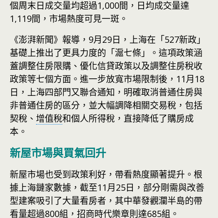
個周末日成交量均超過1,000間，日均成交量達
1,119間，市場熱度可見一斑。
《澎湃新聞》報導，9月29日，上海在「527新政」
基礎上推出了更具力度的「滬七條」。這項政策涵
蓋調整住房限購、優化信貸政策以及調整住房稅收
政策等七個方面。進一步放寬市場限制後，11月18
日，上海四部門又聯合通知，明確取消普通住房與
非普通住房的區分，並大幅調降相關交易稅，包括
契稅、
增值稅
和個人所得稅，直接降低了購房成
本。
新屋市場與買氣回升
新屋市場也受到政策利好，帶看熱度顯著提升。根
據上海鏈家數據，截至11月25日，部分剛需與改善
型建案吸引了大量看房者，其中華發觀瀾半島的帶
看量超過800組，招商時代樂章則達685組。