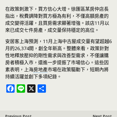
在政策刺激下，買方信心大增。徐匯區某房仲店長
指出，稅費調降對買方極為有利，不僅高額房產的
成交變得活躍，且買房需求顯著增強。該店11月以
來已成交七件房產，成交量保持穩定的高位。
安居客上海預測，11月上海中古屋成交量有望超越6
月的26,374間，創全年新高。整體來看，政策針對
性地釋放壓抑的剛性需求與改善型需求，不僅讓購
房者積極入市，還進一步提振了市場信心。這些因
素表明，上海
房地產
市場在政策驅動下，短期內將
持續活躍並創下多項紀錄。
F
Li
X
分
ac
n
享
e
e
b
Previous Post
Next Post