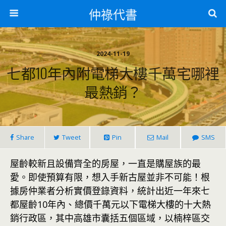
仲祿代書
2024-11-19
七都10年內附電梯大樓千萬宅哪裡
最熱銷？
Share
Tweet
Pin
Mail
SMS
屋齡較新且設備齊全的房屋，一直是購屋族的最
愛。即使預算有限，想入手新古屋並非不可能！根
據房仲業者分析實價登錄資料，統計出近一年來七
都屋齡10年內、總價千萬元以下電梯大樓的十大熱
銷行政區，其中高雄市囊括五個區域，以楠梓區交