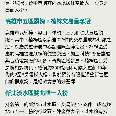
易量居冠；台中市則有兩區以居住空間大、性價比
高而入榜。
高雄市五區霸榜，楠梓交易量奪冠
高雄市以楠梓、鳳山、橋頭、三民和仁武五區領
跑。其中，楠梓區以高達926件的交易量成為七都之
冠。永慶房屋研展中心副理陳金萍指出，楠梓區受
惠於高雄捷運紅線的便捷交通，加上科技S廊帶議題
與台積電設廠的利多，帶動區域發展。楠梓區目前
房價
相對親民，總價約800萬元即可購入屋齡10年
內的2至3房電梯大樓，對於預算有限但渴望新古屋
的族群來說，是經濟實惠的好選擇。
新北淡水區雙北唯一入榜
排名第二的新北市淡水區，交易量達768件，成為雙
北市唯一上榜的行政區。陳金萍表示，淡水擁有捷