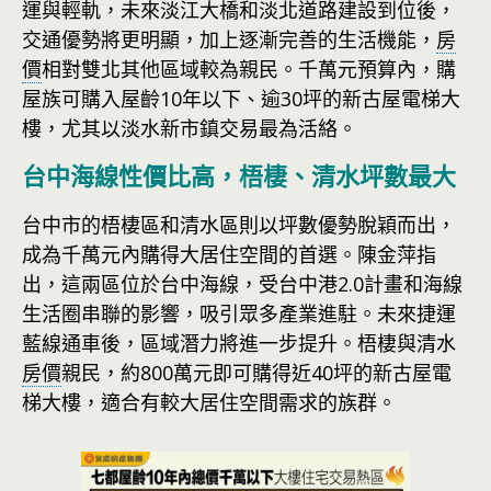
運與輕軌，未來淡江大橋和淡北道路建設到位後，
交通優勢將更明顯，加上逐漸完善的生活機能，
房
價
相對雙北其他區域較為親民。千萬元預算內，購
屋族可購入屋齡10年以下、逾30坪的新古屋電梯大
樓，尤其以淡水新市鎮交易最為活絡。
台中海線性價比高，梧棲、清水坪數最大
台中市的梧棲區和清水區則以坪數優勢脫穎而出，
成為千萬元內購得大居住空間的首選。陳金萍指
出，這兩區位於台中海線，受台中港2.0計畫和海線
生活圈串聯的影響，吸引眾多產業進駐。未來捷運
藍線通車後，區域潛力將進一步提升。梧棲與清水
房價
親民，約800萬元即可購得近40坪的新古屋電
梯大樓，適合有較大居住空間需求的族群。