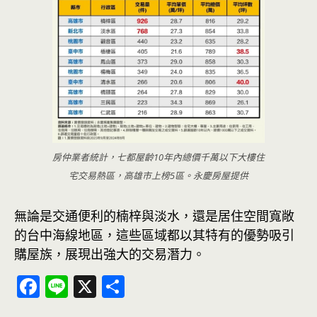
房仲業者統計，七都屋齡10年內總價千萬以下大樓住
宅交易熱區，高雄市上榜5區。永慶房屋提供
無論是交通便利的楠梓與淡水，還是居住空間寬敞
的台中海線地區，這些區域都以其特有的優勢吸引
購屋族，展現出強大的交易潛力。
F
Li
X
分
ac
n
享