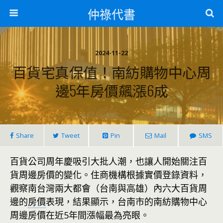
仲祿代書
2024-11-22
百貨宅真保值！南紡購物中心周
邊5年房價飆漲6成
Share
Tweet
Pin
Mail
SMS
百貨公司周年慶吸引大批人潮，也讓人開始關注百
貨周邊房價的變化。住商機構根據實價登錄資料，
觀察南台灣兩大都會（台南與高雄）內六大百貨周
邊的
房價
表現，結果顯示，台南市的南紡購物中心
周邊房價在近5年間漲幅最為亮眼。