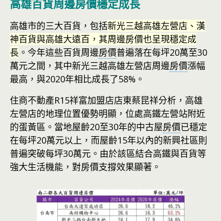
高雄百貨周邊房價穩定成長
高雄市的三大百貨，包括
新光三越高雄左營店、漢
神百貨與高雄大遠百，其周邊房價也呈現穩定成
長
。今年這些百貨周邊
房價
普遍落在每坪20萬至30
萬元之間，其中新光三越高雄左營店周邊
房價
漲幅
最高，與2020年相比成長了58%。
住商不動產R15祥富加盟店店東蔡昆祥分析，高雄
左營店的地理位置優勢明顯，位處高鐵左營站附近
的蛋黃區。當地屋齡20至30年的中古屋
房價
已穩定
在每坪20萬元以上，而屋齡15年以內的新興社區則
普遍突破每坪30萬元。由於該區結合高鐵與百貨等
強大生活機能，對房價支撐效果顯著。