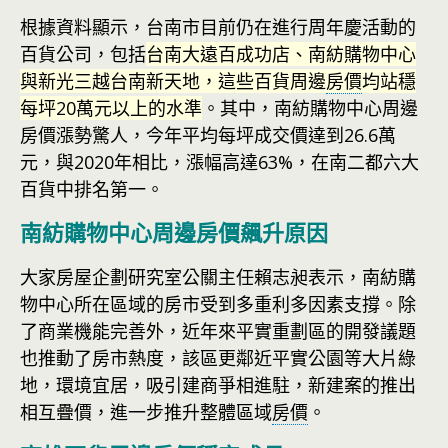
根據資料顯示，台南市目前仍在進行周年慶活動的
百貨公司，包括
台南大遠百成功店、南紡購物中心
與新光三越台南新天地，這些百貨周邊
房價
均站穩
每坪20萬元以上的水準
。其中，南紡購物中心周邊
房價漲勢驚人，今年平均每坪成交價達到26.6萬
元，與2020年相比，漲幅高達63%，在南二都六大
百貨中排名第一。
南紡購物中心周邊房價飆升原因
大家房屋企劃研究室公關主任賴志昶表示，南紡購
物中心所在區域的房市受到多重利多因素支撐。除
了商業機能完善外，近年來平實重劃區的開發議題
也推動了房市熱度，該區更鄰近平實公園等大片綠
地，環境宜居，吸引建商爭相進駐，新建案的推出
相互疊價，進一步推升整體區域
房價
。