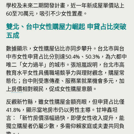
學校及未來二期開發計畫，近一年新成屋單價站上
60至70萬元，吸引不少女性置產。
雙北、台中女性購屋力崛起 申貸占比突破
五成
數據顯示，女性購屋佔比亦同步攀升。台北市與台
中市女性申貸占比分別達50.4%、50.3%，為六都中
唯二「女力過半」的城市。張旭嵐說明，台北市高
教育水平女性具備職場競爭力與理財觀念，購屋常
態化；台中則受惠傳產、服務業就業機會多元，加
上
房價
相對親民，促成女性購屋意願。
反觀新竹縣，雖女性購屋金額亮眼，但申貸占比僅
41.8%，顯示當地房市仍以男性主導。甘坤鑫坦
言：「新竹房價漲幅過快，即便女性收入提升，能
獨立購屋者仍屬少數，多需仰賴家庭或夫妻共同負