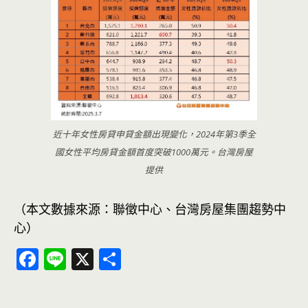
近十年女性房貸申貸金額出現變化，2024年第3季全
國女性平均房貸金額首度突破1000萬元。台灣房屋
提供
（本文數據來源：聯徵中心、台灣房屋集團趨勢中
心）
F
Li
X
分
ac
n
享
e
e