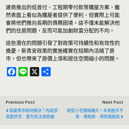
建商推出的低首付、工程期零付款等購屋方案，雖
然表面上看似為購屋者提供了便利，但實際上可能
會將他們推向長期的債務困境。這不僅未能解決他
們的住房問題，反而可能加劇財富分配的不均。
這些潛在的問題引發了對政策可持續性和有效性的
擔憂，新青安政策的實施確實在短期內活絡了房
市，但也帶來了房價上漲和居住空間縮小的問題。
F
Li
X
分
ac
n
享
e
e
b
Previous Post
Next Post
o
租屋黑市如何解決？內政部
微型小宅價格飆升！未來脫手不
o
長劉世芳：要先有法源依據
易、賣相差、貸款風險高
k