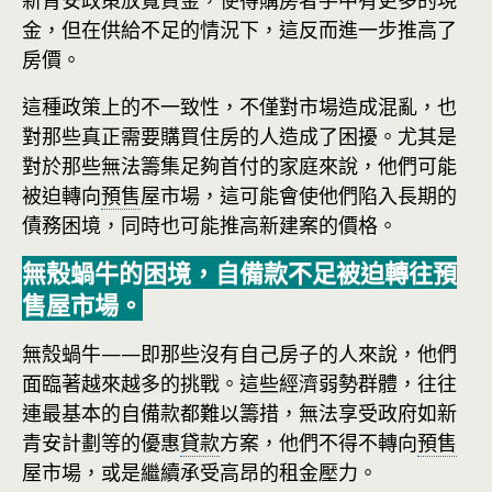
新青安政策放寬資金，使得購房者手中有更多的現
金，但在供給不足的情況下，這反而進一步推高了
房價。
這種政策上的不一致性，不僅對市場造成混亂，也
對那些真正需要購買住房的人造成了困擾。尤其是
對於那些無法籌集足夠首付的家庭來說，他們可能
被迫轉向
預售
屋市場，這可能會使他們陷入長期的
債務困境，同時也可能推高新建案的價格。
無殼蝸牛的困境，自備款不足被迫轉往預
售屋市場。
無殼蝸牛——即那些沒有自己房子的人來說，他們
面臨著越來越多的挑戰。這些經濟弱勢群體，往往
連最基本的自備款都難以籌措，無法享受政府如新
青安計劃等的優惠
貸款
方案，他們不得不轉向
預售
屋市場，或是繼續承受高昂的租金壓力。