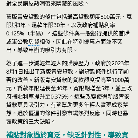
對全民購屋熱潮帶來隱藏的風險。
舊版青安貸款的條件包括最高貸款額度800萬元、寬
限期3年、還款年限30年，以及政府補貼利率
0.125%（半碼）。這些條件與一般銀行提供的首購
或軍公教
房貸
相似，因此在特別優惠方面並不突
出，導致申辦的吸引力有限。
為了進一步減輕年輕人的購房壓力，政府於2023年
8月1日推出了新版青安貸款，對貸款條件進行了顯
著的改善。新版青安貸款的貸款額度提高至1000萬
元，
貸款
年限延長至40年，寬限期增至5年，並且政
府補貼利率提升至0.375%。這些改變使得新版青安
貸款更具吸引力，有望幫助更多年輕人實現成家夢
想。過於優渥的條件引發市場熱烈反應，同時也暴
露政策的三大缺陷。
補貼對象過於寬泛，缺乏針對性，導致資