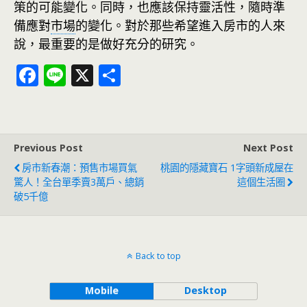
策的可能變化。同時，也應該保持靈活性，隨時準
備應對
市場
的變化。對於那些希望進入房市的人來
說，最重要的是做好充分的研究。
F
Li
X
分
ac
n
享
e
e
b
Previous Post
Next Post
o
房市新春潮：預售市場買氣
桃園的隱藏寶石 1字頭新成屋在
o
驚人！全台單季賣3萬戶、總銷
這個生活圈
破5千億
k
Back to top
Mobile
Desktop