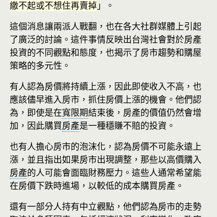
繳不起或不想住再賣掉
」。
這個消息讓兩派人戰翻，也在各大社群媒體上引起
了廣泛的討論。這件事情反映出台灣社會對於房產
投資的不同觀點和態度，也揭示了房市趨勢和購屋
策略的多元性。
有人認為房價將持續上漲，因此即使收入不高，也
應該儘早進入房市，抓住房價上漲的機會。他們認
為，即使是在
寬限期
結束後，房產的價值仍然會增
加，因此購買
房產
是一種穩賺不賠的投資。
也有人擔心房市的泡沫化，認為房價不可能永遠上
漲，並且指出如果房市出現調整，那些以高價購入
房產
的人可能會面臨財務壓力。這些人通常希望能
在房價下跌時進場，以較低的成本購買房產。
還有一部分人持有中立觀點，他們認為房市的走勢