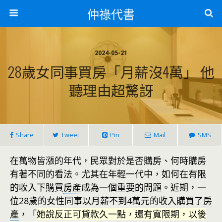
仲祿代書
2024-05-21
28歲女同事買房「月薪沒4萬」 他
聽理由超驚訝
Share
Tweet
Pin
Mail
SMS
在萬物皆漲的年代，民眾對於是否購房、何時購房
有著不同的看法。尤其在年輕一代中，如何在有限
的收入下購買
房產
成為一個重要的問題。近期，一
位28歲的女性同事以月薪不到4萬元的收入購買了
房
產
，「
她說反正可貸款久一點，還有寬限期，以後