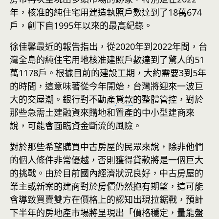
年，核准的純住宅用建造執照戶數達到了18萬674
戶，創下自1995年以來的最高紀錄。
徐佳馨最近的報告指出，從2020年到2022年間，台
灣全島的純住宅用地核准建照戶數達到了驚人的51
萬1178戶。根據目前的建設工期，大約需要3到5年
的時間，這意味著從今年開始，台灣將迎來一波巨
大的交屋潮。銀行對不動產
貸款
的整體管控，對於
那些急需土建融資來購地和置產的中小型建商來
說，可能會面臨資金斷流的風險。
對於那些希望購買中古房屋的民眾來說，除非他們
的個人條件非常優越，否則獲得
貸款
將是一個巨大
的挑戰。由於目前國內經濟狀況良好，中古房屋的
業主或新案的建商對於房價仍然抱有期望，這可能
會導致買賣雙方在價格上的認知出現拉鋸戰，預計
下半年的房地產市場將呈現出「價格穩定，量能盤