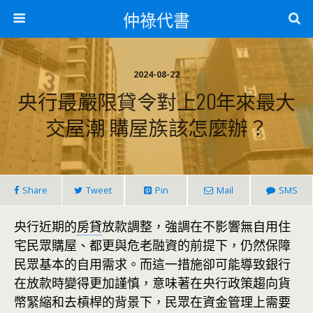
仲祿代書
2024-08-22
央行最嚴限貸令對上20年來最大
交屋潮 購屋族該怎麼辦？
Share
Tweet
Pin
Mail
SMS
央行近期的
房貸
放款調整，強調在不影響無自用住
宅民眾購屋、都更與危老融資的前提下，仍然保障
民眾基本的自用需求。而這一措施卻可能導致銀行
在放款時變得更加謹慎，意味著在央行政策趨向貨
幣緊縮和去槓桿的背景下，民眾在資金管理上需要