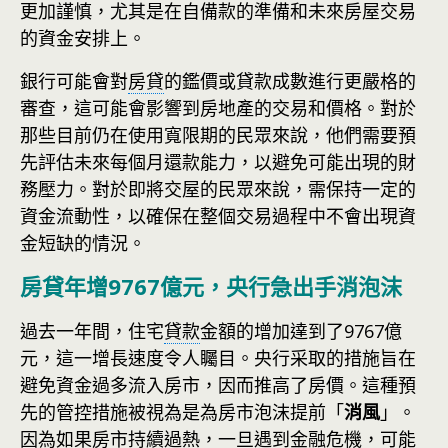
更加謹慎，尤其是在自備款的準備和未來房屋交易
的資金安排上。
銀行可能會對
房貸
的鑑價或貸款成數進行更嚴格的
審查，這可能會影響到房地產的交易和價格。對於
那些目前仍在使用寬限期的民眾來說，他們需要預
先評估未來每個月還款能力，以避免可能出現的財
務壓力。對於即將交屋的民眾來說，需保持一定的
資金流動性，以確保在整個交易過程中不會出現資
金短缺的情況。
房貸年增9767億元，央行急出手消泡沫
過去一年間，住宅
貸款
金額的增加達到了9767億
元，這一增長速度令人矚目。央行采取的措施旨在
避免資金過多流入房市，因而推高了房價。這種預
先的管控措施被視為是為房市泡沫提前「
消風
」。
因為如果房市持續過熱，一旦遇到金融危機，可能