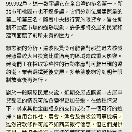
99,992戶，這一數字讓它在全台灣的排名第一。新
北市和桃園市也不遑多讓，它們分別位居建照量的
第二和第三名。隨著中央銀行實施限貸令，旨在抑
制不動產市場的過熱現象，許多即將交屋的民眾和
建商面臨了前所未有的壓力。
賴志昶的分析，這波限貸令可能會對那些過去核發
建照量較大且投資比重過高的區域造成重大影響。
建商們正在採取策略性的行動來應對可能出現的違
約潮，業者選擇延後交屋，多希望能夠等到明年限
制放寬後再進行。
對於一般購屋民眾來說，近期交屋或購置中古屋申
貸受阻的情況可能會變得更加普遍。在這種情況
下，尋求其他金融體系的支持成為了一個可行的選
擇。
信用合作社、農會、漁會及壽險公司等機構，
雖然
貸款
條件可能不如商業銀行優惠，但它們提供