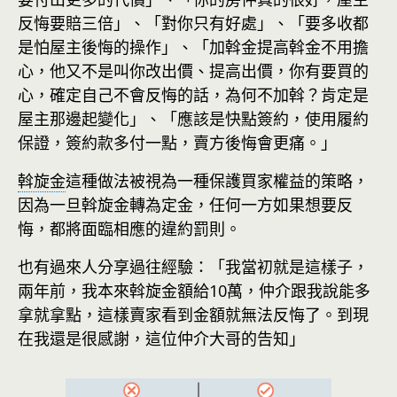
反悔要賠三倍」、「對你只有好處」、「要多收都
是怕屋主後悔的操作」、「加斡金提高斡金不用擔
心，他又不是叫你改出價、提高出價，你有要買的
心，確定自己不會反悔的話，為何不加斡？肯定是
屋主那邊起變化」、「應該是快點簽約，使用履約
保證，簽約款多付一點，賣方後悔會更痛。」
斡旋金
這種做法被視為一種保護買家權益的策略，
因為一旦斡旋金轉為定金，任何一方如果想要反
悔，都將面臨相應的違約罰則。
也有過來人分享過往經驗：「我當初就是這樣子，
兩年前，我本來斡旋金額給10萬，仲介跟我說能多
拿就拿點，這樣賣家看到金額就無法反悔了。到現
在我還是很感謝，這位仲介大哥的告知」