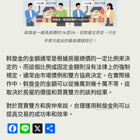
斡旋金一般為房價的1%至5%，但對屋主而言，只在
乎買方能出的最高價錢而已！
斡旋金的金額通常是根據房屋總價的一定比例來決
定的，而這個比例或固定金額則沒有法律上的強制
規定，通常由市場慣例和雙方協商決定。在實際操
作中，
斡旋金
的金額可以從幾萬到幾十萬不等，這
取決於房屋的價值和買賣雙方的談判結果。
對於買賣雙方和房仲來說，合理運用
斡旋金
則可以
提高交易的成功率和效率。
F
Li
X
分
ac
n
享