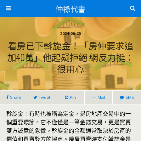
仲祿代書
2024-06-25
看房已下斡旋金！「房仲要求追
加40萬」他起疑拒絕 網反力挺：
很用心
Share
Tweet
Pin
Mail
SMS
斡旋金：有時也被稱為定金，是房地產交易中的一
個重要環節。它不僅僅是一筆金錢交易，更是買賣
雙方誠意的象徵。斡旋金的金額通常取決於房產的
價值和買賣雙方的協商。房屋買賣時支付
斡旋金
是