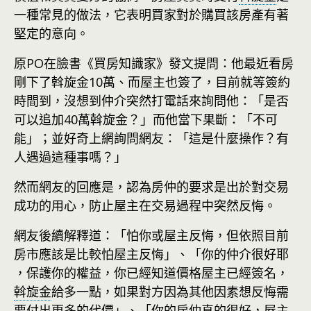
一種常見的做法，它表明買家對於購買該房產有著
堅定的意向。
原PO在臉書《買房知識家》發文提問：他最近看房
剛下了斡旋金10萬、而屋主也簽了，目前就等簽約
時間到，沒想到仲介突然打電話來詢問他：「是否
可以追加40萬斡旋金？」而他當下果斷：「不可
能」；並好奇上網詢問網友：「這是什麼操作？有
人遇過這種事嗎？」
然而網友的回應是，認為房仲的要求是出於對交易
成功的用心，防止屋主在交易過程中突然反悔。
網友後續解釋道：「怕你或屋主反悔，但依照目前
房市應該是比較怕屋主反悔」、「你的仲介很好耶
，保護你的權益，你已經知道價格屋主已經簽名，
斡旋金
給多一點，如果對方因為其他因素想反悔需
要付出更多的代價」、「你的房仲真的很好，屋主