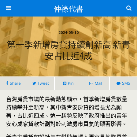
仲祿代書
2024-05-10
第一季新增房貸持續創新高 新青
安占比近4成
Share
Tweet
Pin
Mail
SMS
台灣房貸市場的最新動態顯示，首季新增房貸數量
持續攀升至新高，其中
新青安
房貸的增長尤為顯
著，占比近四成。這一趨勢反映了政府推出的青年
安心成家貸款計劃對於刺激房市買氣的顯著影響。