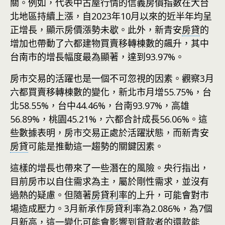
關。例如，代表中古屋行情的信義房價指數在大台
北地區持續上漲，自2023年10月以來的近半年均呈
正增長，顯示房價漲勢未歇。此外，新青安
房貸
的
增加也帶動了六都建物買賣移轉棟數的飆升，其中
台南市的增長幅度最為顯著，達到93.97%。
房市交易的活躍也是一個不可忽視的因素。觀察3月
六都買賣移轉棟數的變化，新北市月增55.75%，台
北58.55%，台中44.46%，台南93.97%，高雄
56.89%，桃園45.21%，六都合計成長56.06%。這
些數據表明，房市交易正處於活躍狀態，而新青安
房貸
可能是推動這一趨勢的關鍵因素。
這樣的增長也帶來了一些潛在的風險。央行指出，
目前房市以自住需求為主，屬於剛性需求，並沒有
過熱的疑慮。但隨著
房貸利率
的上升，可能會對市
場造成壓力。3月新承作房貸利率為2.086%，為7個
月新高，這一變化可能會影響到貸款者的還款能