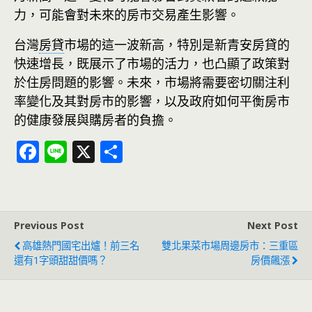
力，可能會對未來的房市交易產生影響。
台灣
房貸
市場的這一波新高，特別是新青安房貸的
快速增長，既展示了市場的活力，也凸顯了政策對
於住房問題的影響。未來，市場將需要密切關注利
率變化及其對房市的影響，以及政府如何平衡房市
的健康發展與購房者的負擔。
F
Li
X
分
ac
n
享
e
e
b
Previous Post
Next Post
o
高雄熱門國宅出爐！前三名
雙北果菜市場周邊房市：三重區
o
還有1字頭甜甜價嗎？
房價飆漲
k