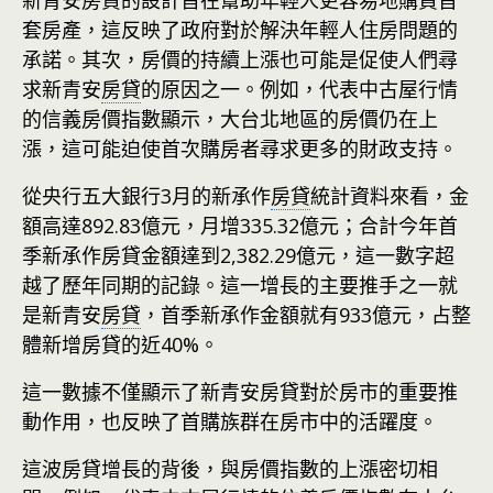
新青安房貸的設計旨在幫助年輕人更容易地購買首
套房產，這反映了政府對於解決年輕人住房問題的
承諾。其次，房價的持續上漲也可能是促使人們尋
求新青安
房貸
的原因之一。例如，代表中古屋行情
的信義房價指數顯示，大台北地區的房價仍在上
漲，這可能迫使首次購房者尋求更多的財政支持。
從央行五大銀行3月的新承作
房貸
統計資料來看，金
額高達892.83億元，月增335.32億元；合計今年首
季新承作房貸金額達到2,382.29億元，這一數字超
越了歷年同期的記錄。這一增長的主要推手之一就
是新青安
房貸
，首季新承作金額就有933億元，占整
體新增房貸的近40%。
這一數據不僅顯示了新青安房貸對於房市的重要推
動作用，也反映了首購族群在房市中的活躍度。
這波房貸增長的背後，與房價指數的上漲密切相